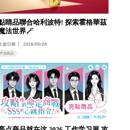
點睛品聯合哈利波特! 探索霍格華茲
魔法世界🪄
上架日期
2026/05/28
严选商品
亮点商品就在这 2026 工作学习展 攻