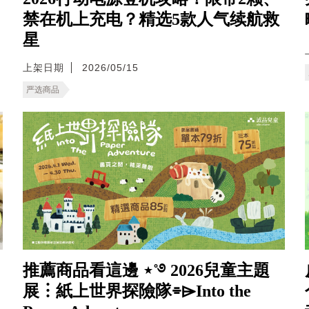
禁在机上充电？精选5款人气续航救
星
上架日期
2026/05/15
严选商品
推薦商品看這邊 ⋆˚࿔ 2026兒童主題
展︙紙上世界探險隊⌯⌲Into the