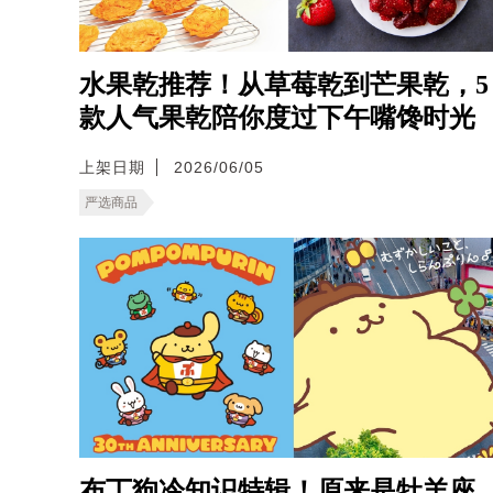
水果乾推荐！从草莓乾到芒果乾，5
款人气果乾陪你度过下午嘴馋时光
上架日期
2026/06/05
严选商品
布丁狗冷知识特辑！原来是牡羊座