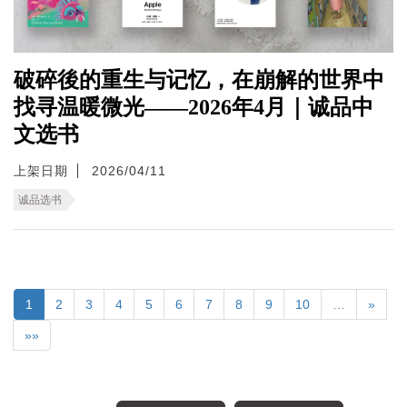
破碎後的重生与记忆，在崩解的世界中
找寻温暖微光——2026年4月｜诚品中
文选书
上架日期
2026/04/11
诚品选书
1
2
3
4
5
6
7
8
9
10
…
»
»»