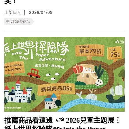
卖！
上架日期
2026/04/09
美妆保养类商品
推薦商品看這邊 ⋆˚࿔ 2026兒童主題展︙
紙上世界探險隊⌯⌲Into the Paper