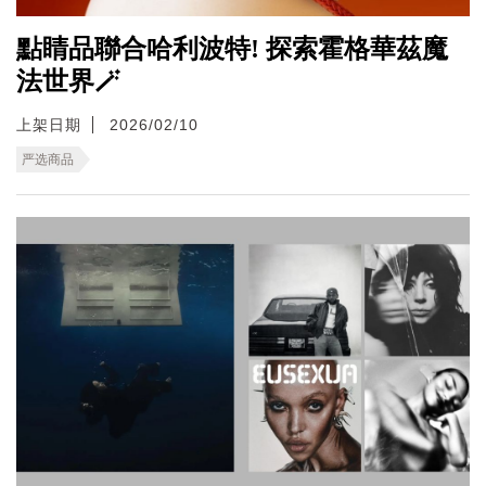
點睛品聯合哈利波特! 探索霍格華茲魔
法世界🪄
上架日期
2026/02/10
严选商品