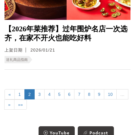
【2026年菜推荐】过年围炉名店一次选
齐，在家不开火也能吃好料
上架日期
2026/01/21
送礼商品指南
«
1
2
3
4
5
6
7
8
9
10
…
»
»»