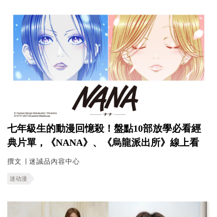
七年級生的動漫回憶殺！盤點10部放學必看經
典片單，《NANA》、《烏龍派出所》線上看
撰文 ∣ 迷誠品內容中心
迷动漫