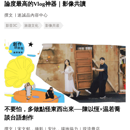
論度最高的Vlog神器｜影像共讀
撰文 ∣ 迷誠品內容中心
影音3C
旅遊文化
影像共读
不要怕，多做點怪東西出來──陳以恆×温若喬
談台語創作
撰文 ∣ 宋文郁．攝影｜安比．場地協力｜現流冊店