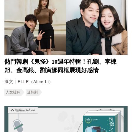
熱門韓劇《鬼怪》10週年特輯！孔劉、李棟
旭、金高銀、劉寅娜同框展現好感情
撰文 ∣ ELLE（Alice Li）
人文社科
迷韩剧