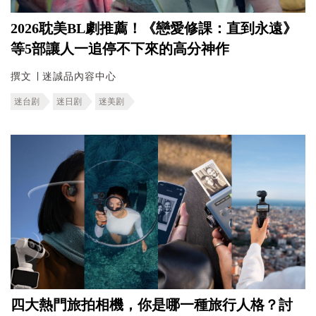
2026耽美BL劇推薦！《戀愛修課：直到永遠》
等5部讓人一追停不下來的高分神作
撰文 ∣ 迷誠品內容中心
迷台剧
迷日剧
迷美剧
四大熱門旅拍相機，你是哪一種旅行人格？討