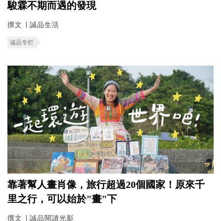
駿霖不期而遇的發現
撰文 ∣ 誠品生活
诚品专栏
靠著幫人畫肖像，旅行超過20個國家！原來千
里之行，可以始於"畫"下
撰文 ∣ 誠品閱讀光影