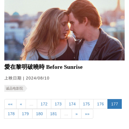
愛在黎明破曉時 Before Sunrise
上映日期 | 2024/08/10
诚品电影院
««
«
…
172
173
174
175
176
177
178
179
180
181
…
»
»»