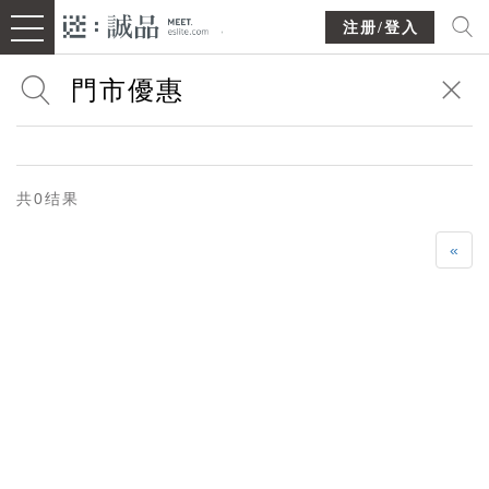
注册/登入
共0结果
«