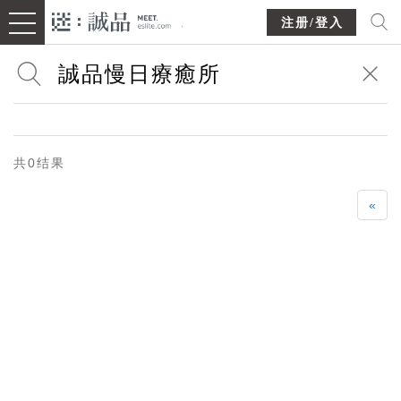
注册/登入
共0结果
«