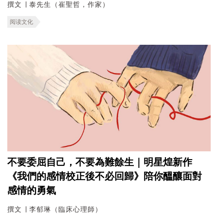
撰文 ∣ 泰先生（崔聖哲，作家）
阅读文化
不要委屈自己，不要為難餘生｜明星煌新作
《我們的感情校正後不必回歸》陪你醞釀面對
感情的勇氣
撰文 ∣ 李郁琳（臨床心理師）