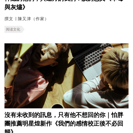
與灰燼》
撰文 ∣ 陳又津（作家）
阅读文化
沒有未收到的訊息，只有他不想回的你｜怕胖
團推薦明星煌新作《我們的感情校正後不必回
歸》