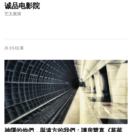
诚品电影院
艺文展演
共35结果
神隱的他們，與遠方的我們：讀房慧真《草莓