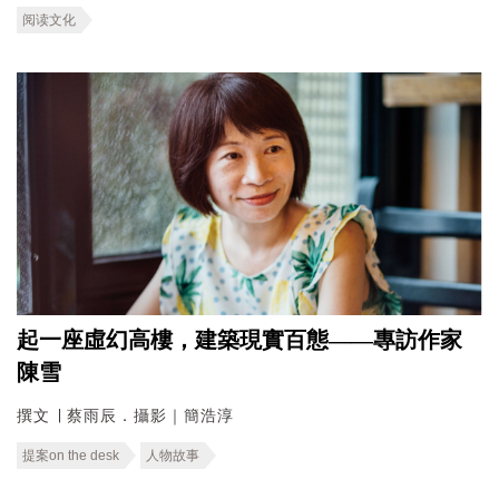
阅读文化
起一座虛幻高樓，建築現實百態——專訪作家
陳雪
撰文 ∣ 蔡雨辰．攝影｜簡浩淳
提案on the desk
人物故事