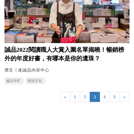
誠品2022閱讀職人大賞入圍名單揭曉！暢銷榜
外的年度好書，有哪本是你的遺珠？
撰文 ∣ 迷誠品內容中心
诚品专栏
阅读文化
«
1
2
3
4
5
»