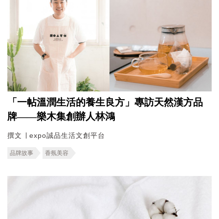
「一帖溫潤生活的養生良方」專訪天然漢方品
牌——樂木集創辦人林鴻
撰文 ∣ expo誠品生活文創平台
品牌故事
香氛美容