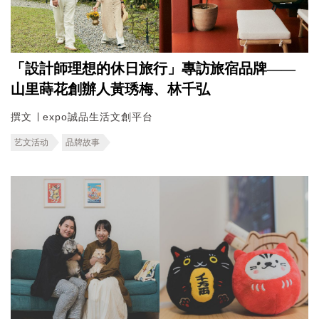
「設計師理想的休日旅行」專訪旅宿品牌——
山里蒔花創辦人黃琇梅、林千弘
撰文 ∣ expo誠品生活文創平台
艺文活动
品牌故事