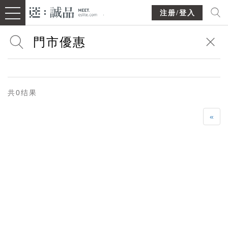
注册/登入
共0结果
«