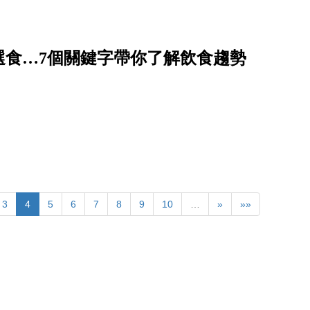
選食…7個關鍵字帶你了解飲食趨勢
3
4
5
6
7
8
9
10
…
»
»»