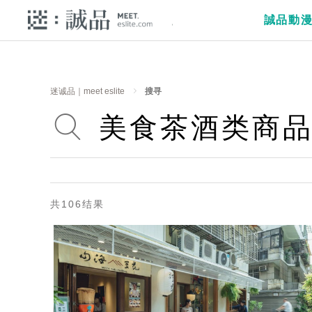
誠品動
迷诚品｜meet eslite
搜寻
共106结果