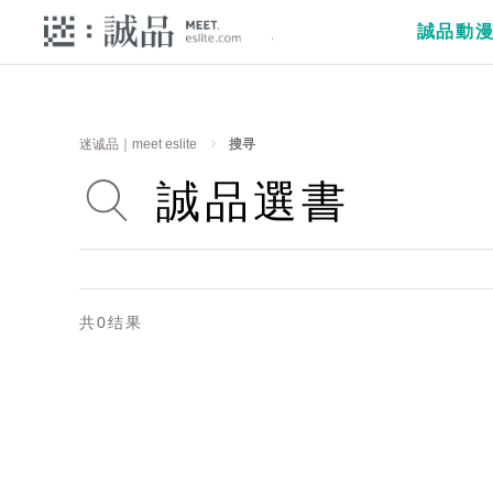
誠品動
迷诚品｜meet eslite
搜寻
共0结果