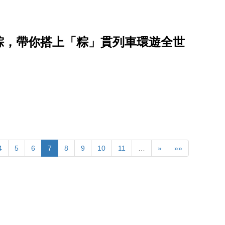
色粽，帶你搭上「粽」貫列車環遊全世
4
5
6
7
8
9
10
11
…
»
»»