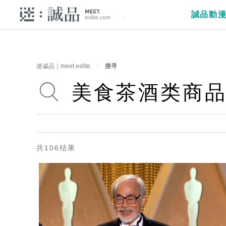
誠品動
迷诚品｜meet eslite
搜寻
共106结果