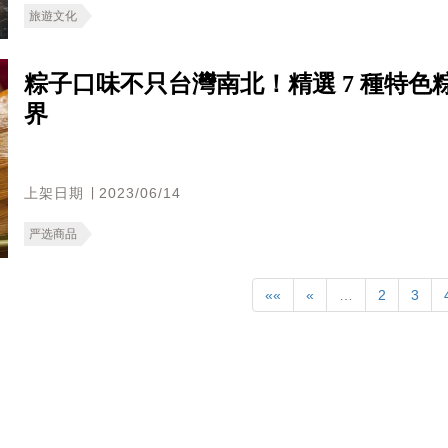
旅遊文化
粽子口味不只台灣南北！精選 7 種特
界
上架日期 ∣ 2023/06/14
严选商品
««
«
…
2
3