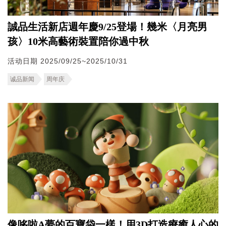
誠品生活新店週年慶9/25登場！幾米〈月亮男
孩〉10米高藝術裝置陪你過中秋
活动日期 2025/09/25~2025/10/31
诚品新闻
周年庆
像哆啦A夢的百寶袋一樣！用3D打造療癒人心的