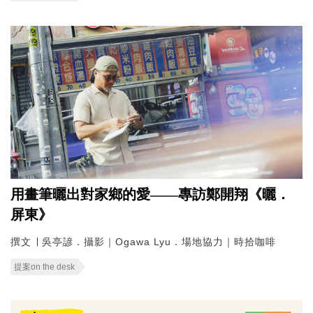
用畫筆曬出對家鄉的愛——專訪鄭開翔《曬．
屏東》
撰文 ∣ 吳亭諺．攝影｜Ogawa Lyu．場地協力｜時拾咖啡
提案on the desk