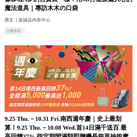
魔法道具｜專訪木木の口袋
撰文 ∣ 迷誠品內容中心
人物专访
9.25 Thu.－10.31 Fri.南西週年慶｜史上最划
算！9.25 Thu.－10.08 Wed.首14日滿千送百 最
高回饋37% 指定期間滿額即贈機長箱再抽按摩