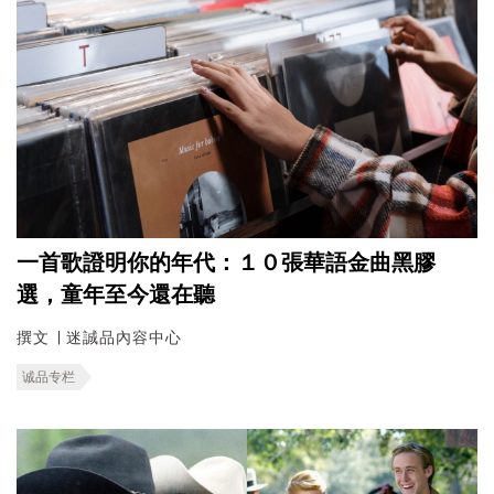
一首歌證明你的年代：１０張華語金曲黑膠
選，童年至今還在聽
撰文 ∣ 迷誠品內容中心
诚品专栏