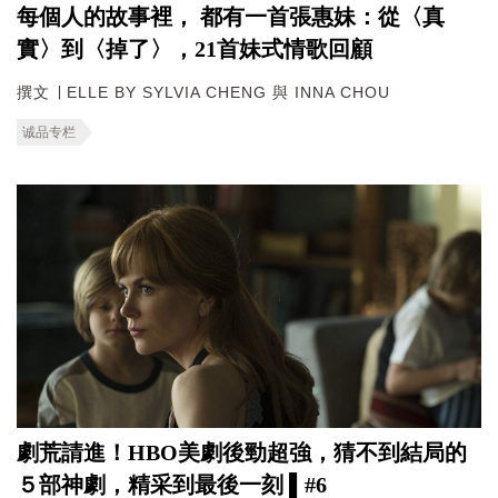
每個人的故事裡， 都有一首張惠妹：從〈真
實〉到〈掉了〉，21首妹式情歌回顧
撰文 ∣ ELLE BY SYLVIA CHENG 與 INNA CHOU
诚品专栏
劇荒請進！HBO美劇後勁超強，猜不到結局的
５部神劇，精采到最後一刻 ▌#6