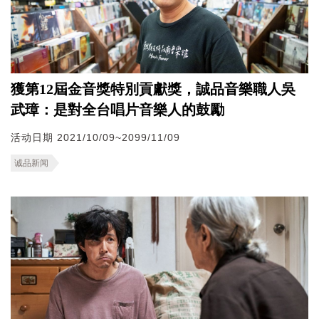
獲第12屆金音獎特別貢獻獎，誠品音樂職人吳
武璋：是對全台唱片音樂人的鼓勵
活动日期 2021/10/09~2099/11/09
诚品新闻