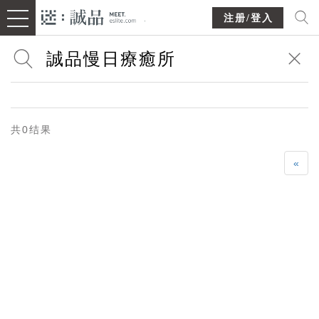
注册/登入
共0结果
«