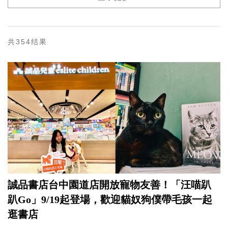
共354结果
誠品書店台中園道店開放寵物友善！「汪喵趴
趴Go」9/19起登場，歡迎貓奴狗僕帶毛孩一起
逛書店