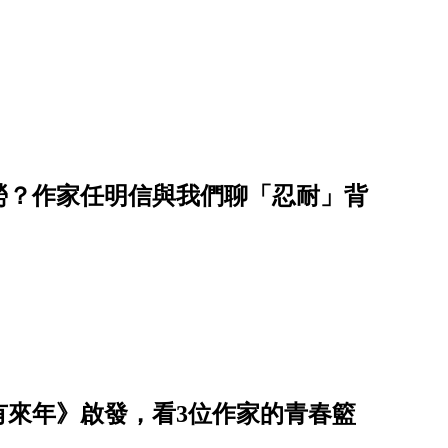
勞？作家任明信與我們聊「忍耐」背
有來年》啟發，看3位作家的青春籃