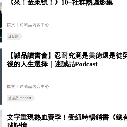
《來！金來號！》10+社群熱議影集
撰文 ∣ 迷誠品內容中心
迷台剧
【誠品讀書會】忍耐究竟是美德還是徒
後的人生選擇｜迷誠品Podcast
撰文 ∣ 迷誠品內容中心
迷诚品Podcast
文字重現熱血賽季！受紐時暢銷書《總
球記憶