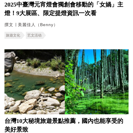
2025中臺灣元宵燈會獨創會移動的「女媧」主
燈！9大展區、限定提燈資訊一次看
撰文 ∣ 美麗佳人（Benny）
旅遊文化
艺文活动
台灣10大秘境旅遊景點推薦，國內也能享受的
美好景致