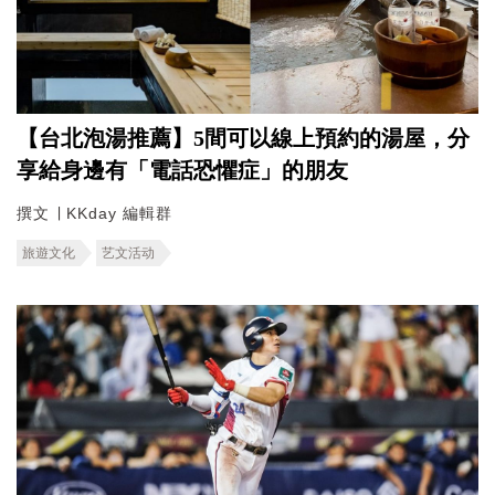
【台北泡湯推薦】5間可以線上預約的湯屋，分
享給身邊有「電話恐懼症」的朋友
撰文 ∣ KKday 編輯群
旅遊文化
艺文活动