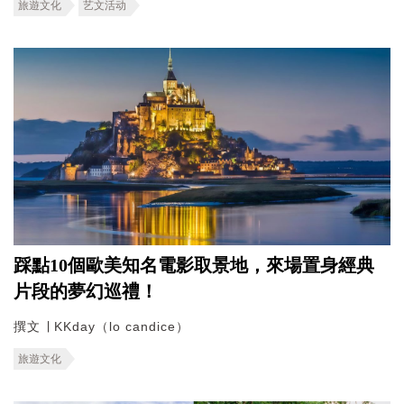
旅遊文化
艺文活动
踩點10個歐美知名電影取景地，來場置身經典
片段的夢幻巡禮！
撰文 ∣ KKday（lo candice）
旅遊文化