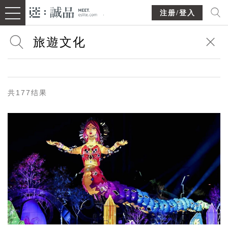
注册/登入
共177结果