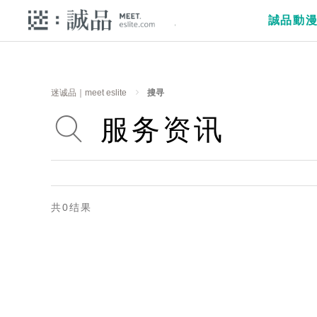
誠品動
迷诚品｜meet eslite
搜寻
共0结果