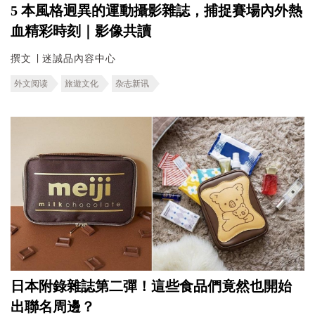
5 本風格迥異的運動攝影雜誌，捕捉賽場內外熱
血精彩時刻｜影像共讀
撰文 ∣ 迷誠品內容中心
外文阅读
旅遊文化
杂志新讯
日本附錄雜誌第二彈！這些食品們竟然也開始
出聯名周邊？