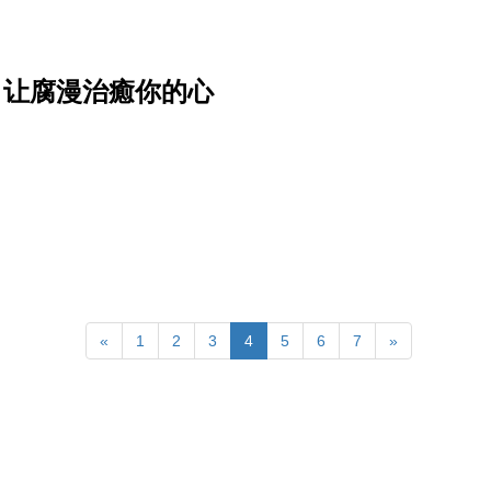
单，让腐漫治癒你的心
«
1
2
3
4
5
6
7
»