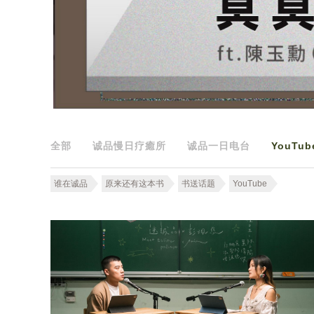
全部
诚品慢日疗癒所
诚品一日电台
YouTub
谁在诚品
原来还有这本书
书送话题
YouTube