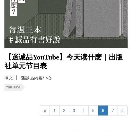
【迷诚品YouTube】今天读什麽｜出版
社单元节目表
撰文
迷誠品內容中心
YouTube
«
1
2
3
4
5
6
7
»