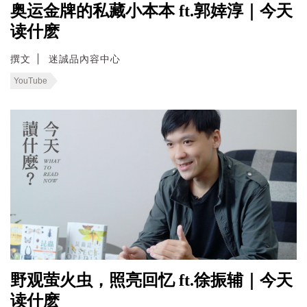
奥运金牌的私藏小本本 ft.郭婞淳｜今天
读什麽
撰文
迷誠品內容中心
YouTube
野观萤火虫，照亮回忆 ft.徐振辅｜今天
读什麽