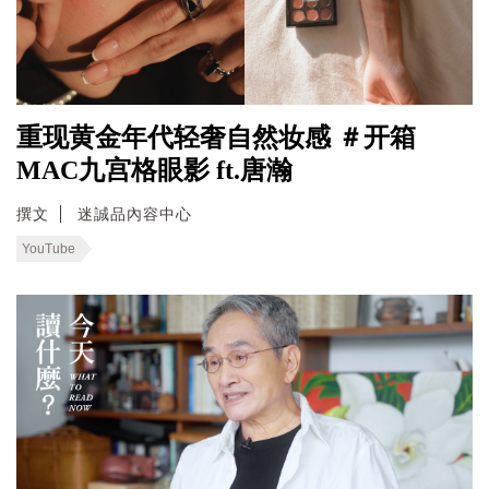
重现黄金年代轻奢自然妆感 ＃开箱
MAC九宫格眼影 ft.唐瀚
撰文
迷誠品內容中心
YouTube