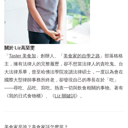
關於 Liz高琹雯
「
Taster 美食加
」
創辦人、
「
美食家的自學之路
」
部落格格
主，擁有法律人的完整履歷，卻不想當法律人的貪吃鬼。台
大法律系畢，曾至哈佛法學院攻讀法律碩士，一度以為會在
國際大型律師事務所終老，卻發現自己的專長在於「吃」
——尋吃、品吃、寫吃。熱衷一切與飲食相關的事物。著有
《我的日式食物櫃》、
《
Liz 關鍵詞
》
。
美食家是誰？美食家該怎麼當？