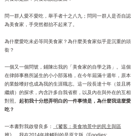
問一群人愛不愛吃，舉手者十之八九；問同一群人是否自認
為美食家，手突然都抬不起來了。
為什麼愛吃未必等同美食家？為什麼美食家似乎是沉重的頭
銜？
一個又一個問號，鋪陳出我的「美食家的自學之路」。這個
在律師事務所誕生的小小部落格，在今年屆滿十週年，原本
的業餘嗜好也成為我的生涯職志。這一段長達十年（並且將
繼續）的探求，內含許多自我省察，以及內在與外在的互相
對照。
起初我十分想弄明白的一件事情是，為什麼我這麼愛
吃？
一本書對我啟發良多：
《饕客：美食地景中的民主與區
辨》
。我在2014年接觸到的是原文版《Foodies: