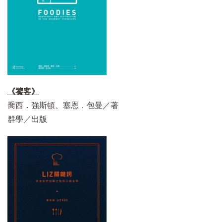
《饕客》
喬西．強斯頓、塞恩．包曼／著
群學／出版