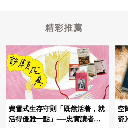
精彩推薦
費雪式生存守則「既然活著，就
空
活得優雅一點」──忠實讀者的
瓷