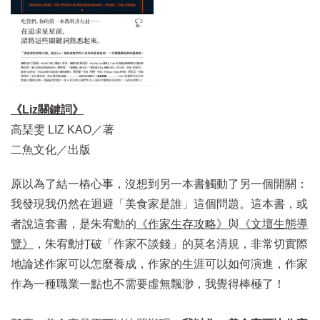
《Liz關鍵詞》
高琹雯 LIZ KAO／著
二魚文化／出版
原以為了結一樁心事，沒想到另一本書觸動了另一個開關：
我發現我仍然在迴避「美食家是誰」這個問題。這本書，或
者說這套書，是朱宥勳的
《作家生存攻略》
與
《文壇生態導
覽》
，朱宥勳打破「作家不談錢」的莫名清規，非常切實際
地論述作家可以怎麼養成，作家的生涯可以如何演進，作家
作為一種職業一點也不需要虛無飄渺，我覺得棒極了！