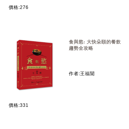
價格:276
食與慾: 大快朵頤的餐飲
趨勢全攻略
作者:王福闓
價格:331