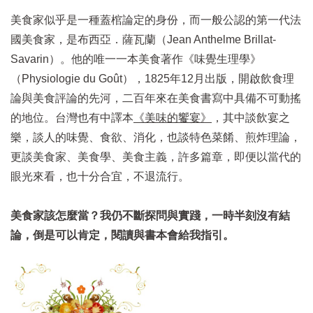
美食家似乎是一種蓋棺論定的身份，而一般公認的第一代法
國美食家，是布西亞．薩瓦蘭（Jean Anthelme Brillat-
Savarin）。他的唯一一本美食著作《味覺生理學》
（Physiologie du Goût），1825年12月出版，開啟飲食理
論與美食評論的先河，二百年來在美食書寫中具備不可動搖
的地位。台灣也有中譯本
《美味的饗宴》
，其中談飲宴之
樂，談人的味覺、食欲、消化，也談特色菜餚、煎炸理論，
更談美食家、美食學、美食主義，許多篇章，即便以當代的
眼光來看，也十分合宜，不退流行。
美食家該怎麼當？我仍不斷探問與實踐，一時半刻沒有結
論，倒是可以肯定，閱讀與書本會給我指引。