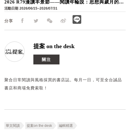
2026 R79漫讀丰景節——閱讀年輪說：思想與歲月的循
環書寫
活動日期
2026/06/15~2026/07/31
分享
提案 on the desk
關注
聚合日常閱讀與風格採買的書店誌。每月一日，可至全台誠品
書店和商場免費索取！
華文閱讀
提案on the desk
編輯精選