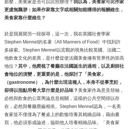
那麼，美食家是否可以比照辦理？
我以為，美食家可比作家
更虛無飄渺：如果作家靠文字或相關知能獲得的報酬維生，
美食家靠什麼維生？
於是我展開另一段探尋，這一次，我在英國社會學家
Stephen Mennel的名著《All Manners of Food》中找到許
多線索。Stephen Mennel以宏觀的視角比較英國、法國二
地飲食文化的差異，是什麼促使法國美食擁有世界性的崇高
地位？
其中，他爬梳了餐廳在法國誕生的過程，以及廚師社
會地位的演變，更重要的是，他探討了「美食家」
（gastronome），為什麼出現這種人，本身不從事烹飪，
卻得以指點用餐大眾什麼是好品味？
美食家作為意見領袖，
必然與飲食的公眾輿論息息相關，這樣的公共空間得以存
在，必然與餐廳唇齒相依。Stephen Mennel認為，一名美
食家並不僅僅為了餐桌上的歡愉培養其精緻品味，藉由書
寫，他必須形成論述，協助他人培養精緻品味。「美食家