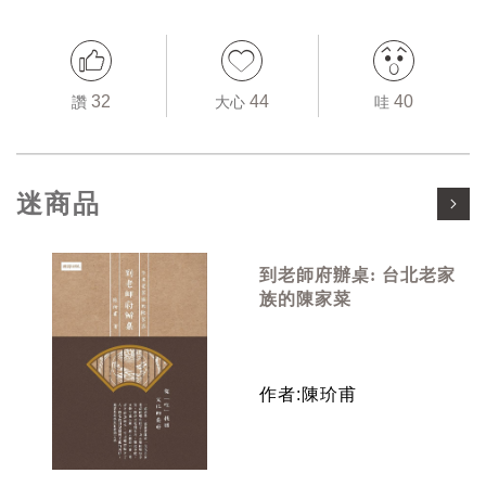
32
44
40
讚
大心
哇
迷商品
到老師府辦桌: 台北老家
族的陳家菜
作者:陳玠甫