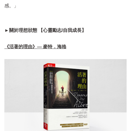
感。」
►關於理想狀態 【心靈勵志/自我成長】
《活著的理由》— 麥特．海格