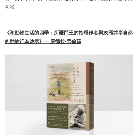
真諦。
《和動物生活的四季：所羅門王的指環作者與灰雁共享自然
的動物行為啟示》— 康德拉·勞倫茲