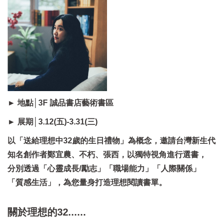
► 地點│3F 誠品書店藝術書區
► 展期│3.12(五)-3.31(三)
以「送給理想中32歲的生日禮物」為概念，邀請台灣新生代
知名創作者鄭宜農、不朽、張西，以獨特視角進行選書，
分別透過「心靈成長/勵志」「職場能力」「人際關係」
「質感生活」，為您量身打造理想閱讀書單。
關於理想的32......