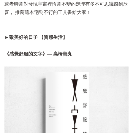
或者時常對發現宇宙裡恆常不變的定理有多不可思議感到欣
喜， 推薦這本宅到不行的工具書給大家！
►致美好的日子 【質感生活】
《感覺舒服的文字》— 高橋善丸