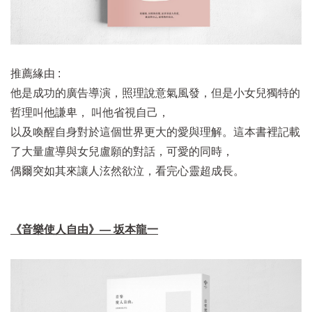
推薦緣由 :
他是成功的廣告導演，照理說意氣風發，但是小女兒獨特的
哲理叫他謙卑， 叫他省視自己，
以及喚醒自身對於這個世界更大的愛與理解。這本書裡記載
了大量盧導與女兒盧願的對話，可愛的同時，
偶爾突如其來讓人泫然欲泣，看完心靈超成長。
《音樂使人自由》— 坂本龍一