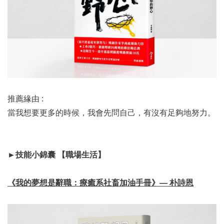
推薦緣由 :
當我想要更多的時候，我會先問自己，有沒有足夠地努力。
►技能小錦囊 【職場生活】
《我的夢想是辭職：療癒系社畜加油手冊》— 朴詩恩