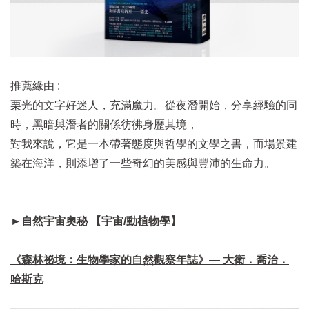
推薦緣由 :
栗光的文字好迷人，充滿魔力。從夜潛開始，分享經驗的同
時，黑暗與潛者的關係彷彿身歷其境，
對我來說，它是一本帶著態度與哲學的文學之書，而場景建
築在海洋，則添增了一些奇幻的美感與豐沛的生命力。
►自然宇宙奧秘 【宇宙/動植物學】
《森林祕境：生物學家的自然觀察年誌》— 大衛．喬治．
哈斯克