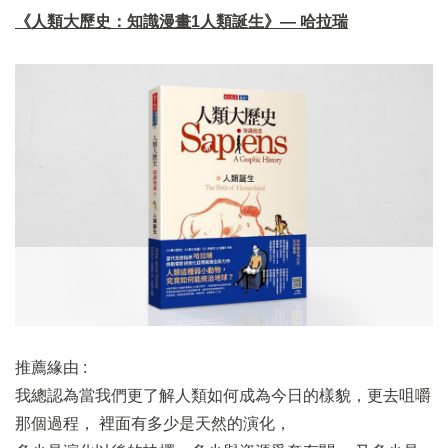
《人類大歷史：知識漫畫1人類誕生》— 哈拉瑞
推薦緣由 :
我總認為當我們更了解人類如何成為今日的樣貌，更去咀嚼
那個過程， 裡面有多少是天然的演化，