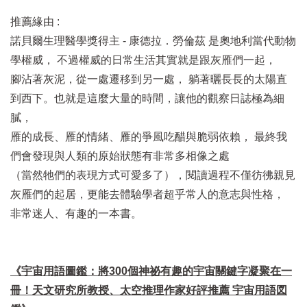
推薦緣由 :
諾貝爾生理醫學獎得主 - 康德拉．勞倫茲 是奧地利當代動物
學權威， 不過權威的日常生活其實就是跟灰雁們一起，
腳沾著灰泥，從一處遷移到另一處， 躺著曬長長的太陽直
到西下。也就是這麼大量的時間，讓他的觀察日誌極為細
膩，
雁的成長、雁的情緒、雁的爭風吃醋與脆弱依賴， 最終我
們會發現與人類的原始狀態有非常多相像之處
（當然牠們的表現方式可愛多了），閱讀過程不僅彷彿親見
灰雁們的起居，更能去體驗學者超乎常人的意志與性格，
非常迷人、有趣的一本書。
《宇宙用語圖鑑：將300個神祕有趣的宇宙關鍵字凝聚在一
冊！天文研究所教授、太空推理作家好評推薦 宇宙用語図