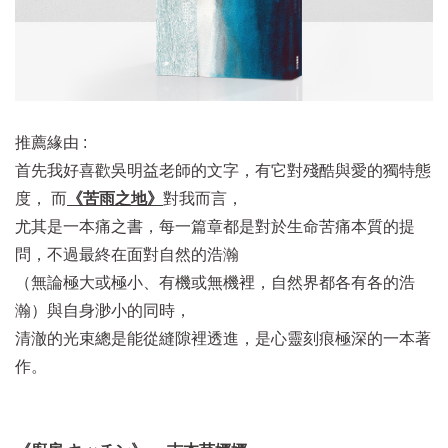
推薦緣由 :
首先我好喜歡吳明益老師的文字，有它對殘酷與愛的獨特態
度， 而
《苦雨之地》
對我而言，
尤其是一本痛之書，每一篇章都是對於生命苦痛本質的提
問，不過最終在面對自然的浩瀚
（無論極大或極小、有機或無機裡，自然界都各有各的浩
瀚）與自身渺小的同時，
清澈的光束總是能從縫隙裡透進，是心靈刻痕極深的一本著
作。