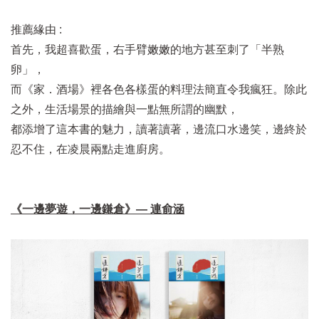
推薦緣由 :
首先，我超喜歡蛋，右手臂嫩嫩的地方甚至刺了「半熟
卵」，
而《家．酒場》裡各色各樣蛋的料理法簡直令我瘋狂。除此
之外，生活場景的描繪與一點無所謂的幽默，
都添增了這本書的魅力，讀著讀著，邊流口水邊笑，邊終於
忍不住，在凌晨兩點走進廚房。
《一邊夢遊，一邊鎌倉》— 連俞涵