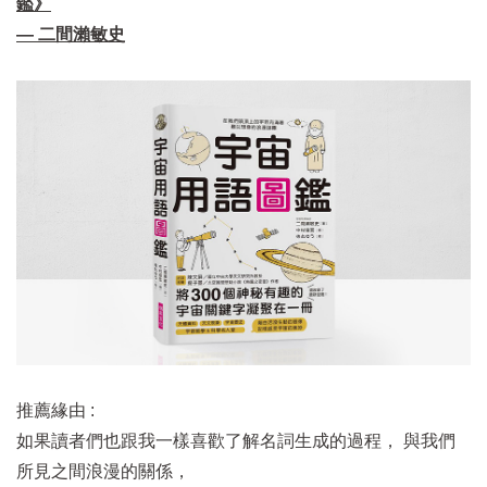
鑑》
— 二間瀨敏史
推薦緣由 :
如果讀者們也跟我一樣喜歡了解名詞生成的過程， 與我們
所見之間浪漫的關係，