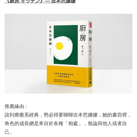
《廚房 キッチン》— 吉本芭娜娜
推薦緣由 :
說到療癒系經典，勢必得要聊聊吉本芭娜娜，她的書寫裡，
角色的成長總是來自於各種「相處」，無論與他人或者自
己。