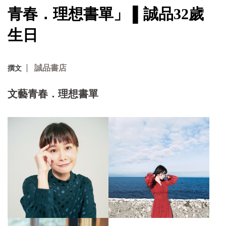
青春．理想書單」 ▌誠品32歲
生日
誠品書店
撰文
文藝青春．理想書單