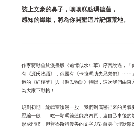
裝上文豪的鼻子，嗅嗅糕點瑪德蓮，
感知的鐵鍬，將為你開墾這片記憶荒地。
作家蔣勳曾於漫畫版《追憶似水年華》序言說過，「
有《源氏物語》，俄國有《卡拉瑪助夫兄弟們》⋯⋯」
過的《紅樓夢》與《源氏物語》特輯，這次我們由東
為大家下戰帖！
規劃初期，編輯室瀰漫一股「我們到底哪裡來的勇氣
壓縮一般——吃一顆瑪德蓮能寫四頁，連自己事後的
形成門檻，但普魯斯特優美的文字與對自身心理狀態