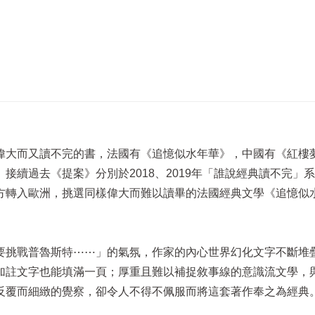
偉大而又讀不完的書，法國有《追憶似水年華》，中國有《紅樓
接續過去《提案》分別於2018、2019年「誰說經典讀不完」
方轉入歐洲，挑選同樣偉大而難以讀畢的法國經典文學《追憶似
要挑戰普魯斯特⋯⋯」的氣氛，作家的內心世界幻化文字不斷堆
加註文字也能填滿一頁；厚重且難以補捉敘事線的意識流文學，
反覆而細緻的覺察，卻令人不得不佩服而將這套著作奉之為經典