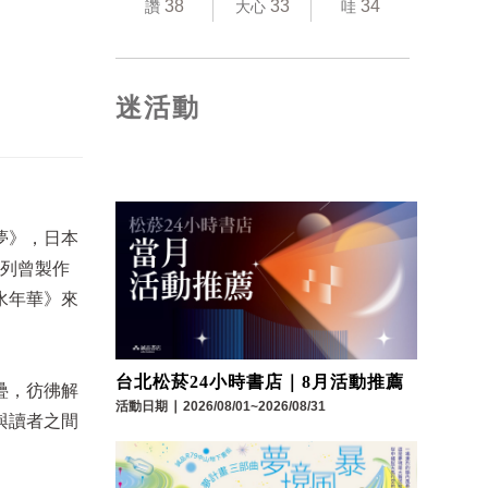
38
33
34
讚
大心
哇
迷活動
夢》，日本
系列曾製作
水年華》來
台北松菸24小時書店｜8月活動推薦
疊，彷彿解
活動日期
∣
2026/08/01~2026/08/31
與讀者之間
。