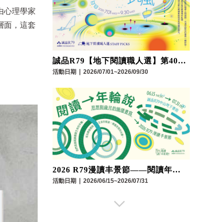
由心理學家
層面，這套
誠品R79【地下閱讀職人選】第40
期：夢境風暴
活動日期
∣
2026/07/01~2026/09/30
2026 R79漫讀丰景節——閱讀年輪
說：思想與歲月的循環書寫
活動日期
∣
2026/06/15~2026/07/31