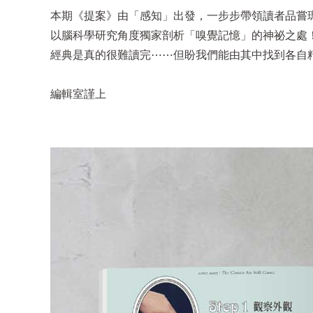
本期《提案》由「感知」出發，一步步帶領讀者品嘗
以腦科學研究角度獨家剖析「嗅覺記憶」的神祕之處
經典是真的很難讀完⋯⋯但盼我們能由其中找到各自
編輯室謹上