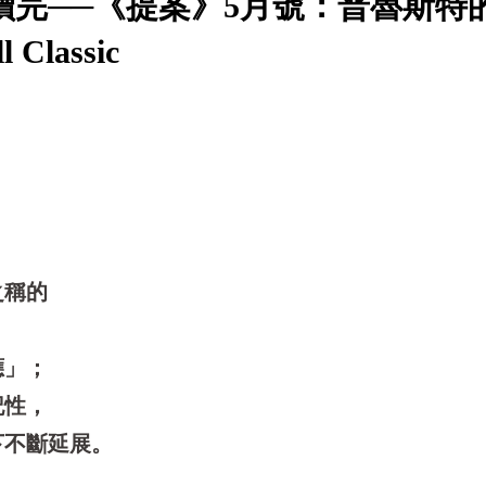
讀完──《提案》5月號：普魯斯特
 Classic
之稱的
應」；
記性，
下不斷延展。