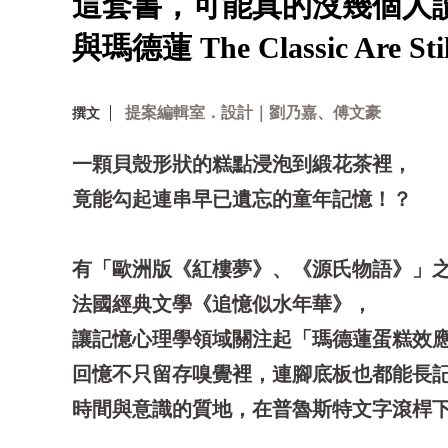
這套書，可能真的沒幾個人
與瑪德蓮 The Classic Are Still
提案編輯室．設計｜劉乃嘉、傅文豪
撰文
一顆貝殼形狀的糕點浸泡到緞花茶裡，
竟能勾起連串早已遺忘的童年記憶！？
有「歐洲版《紅樓夢》、《源氏物語》」
法國經典文學《追憶似水年華》，
讓記憶心理學領域關注起「瑪德蓮蛋糕效
回憶不只留存嗅覺裡，連腳底板也都能長
時間與意識的質地，在普魯斯特文字滾桿