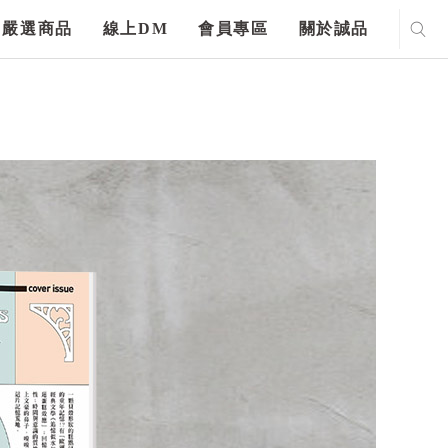
嚴選商品
線上DM
會員專區
關於誠品