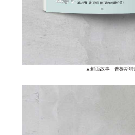
▲封面故事＿普魯斯特的鼻子與馬德