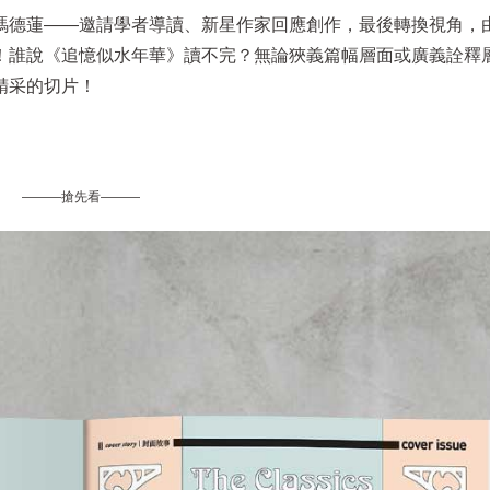
瑪德蓮——邀請學者導讀、新星作家回應創作，最後轉換視角，
！誰說《追憶似水年華》讀不完？無論狹義篇幅層面或廣義詮釋
精采的切片！
———搶先看———