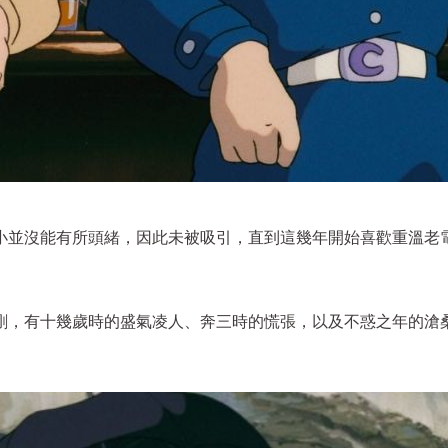
小並沒能有所頭緒，因此未被吸引，直到這幾年開始喜歡重溫老
剛，有十幾歲時的盛氣凌人、奔三時的慌張，以及不惑之年的滄