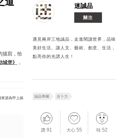
之道
迷誠品
關注
遇見兩岸三地誠品，走進閱讀世界，品味
美好生活。讓人文、藝術、創意、生活，
的描寫，恰
點亮你的光譜人生！
動城堡》
，
誠品專欄
吉卜力
圖來源為甲上娛
91
55
52
讚
大心
哇