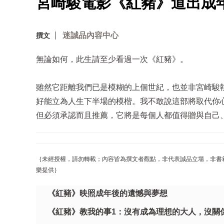
宮崎駿電影《紅豬》道出成
迷誠品內容中心
撰文
無論如何，此生請至少看過一次《紅豬》。
雖然它距離我們已是模糊的上個世紀，也並非宮崎駿
好能立為人生下半場的模楷。我不敢說這部將取代你
但必須承認而且推薦，它將是每個人都值得贈與自己
｛未經授權，請勿轉載；內容皆為撰文者觀點，非代表誠品立場，非書
樂提供｝
《紅豬》映照成年後的遺憾與夢想
《紅豬》教我的事1：沒有成為理想的大人，沒關