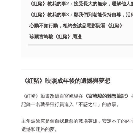
《紅豬》教我的事2：接受長大的無奈，理解他人
《紅豬》教我的事3：願我們到老能保持自尊，活
心動不如行動，相約去誠品電影院看《紅豬》
珍藏宮崎駿《紅豬》周邊
《紅豬》映照成年後的遺憾與夢想
《紅豬》動畫改編自宮崎駿在
《宮崎駿的雜想筆記》
記錄一名戰爭飛行員進入「不惑之年」的故事。
主角波魯克是個自我厭惡的戰場英雄，安定不了的內
遺憾和迷路的夢。