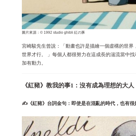
圖片來源：© 1992 studio ghibli 紅の豚
宮崎駿先生曾說：「動畫也許是描繪一個虛構的世界
世界才行。 」每個人都很努力在這成長的湍流當中
加有動力。
《紅豬》教我的事1：沒有成為理想的大人
✍《紅豬》台詞金句：即使是在混亂的時代，也有很