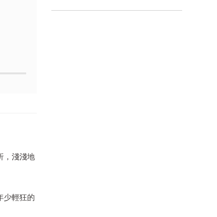
折，淺淺地
年少輕狂的