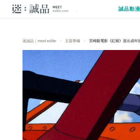
誠品動
迷誠品｜meet eslite
主題專欄
宮崎駿電影《紅豬》道出成年