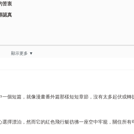
的苦衷
得認真
顯示更多 ▼
中一個短篇，就像漫畫番外篇那樣短短章節，沒有太多起伏或轉
心選擇漂泊，然而它的紅色飛行艇彷彿一座空中牢籠，關住所有