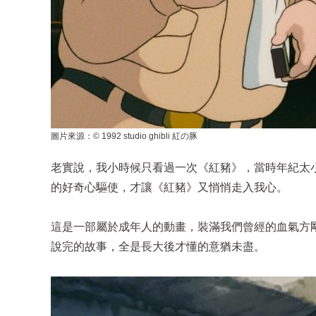
圖片來源：© 1992 studio ghibli 紅の豚
老實說，我小時候只看過一次《紅豬》，當時年紀太
的好奇心驅使，才讓《紅豬》又悄悄走入我心。
這是一部屬於成年人的動畫，裝滿我們曾經的血氣方
說完的故事，全是長大後才懂的意猶未盡。