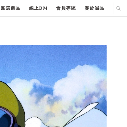
嚴選商品
線上DM
會員專區
關於誠品