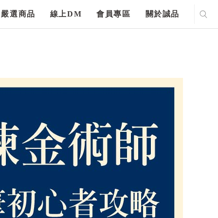
嚴選商品
線上DM
會員專區
關於誠品