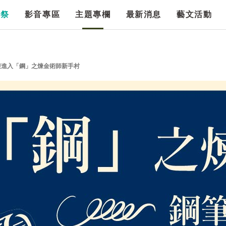
漫祭
影音專區
主題專欄
最新消息
藝文活動
迎進入「鋼」之煉金術師新手村