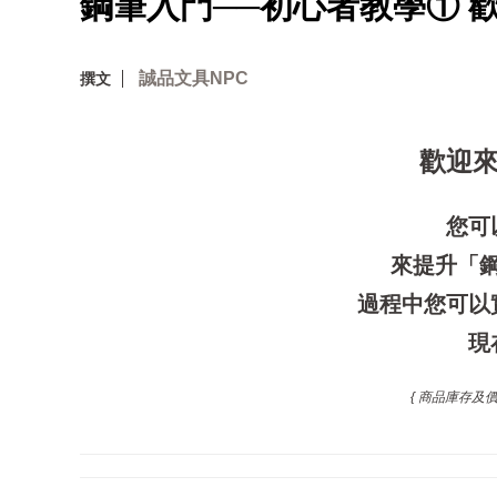
鋼筆入門──初心者教學① 
誠品文具NPC
撰文
歡迎
您可
來提升「
過程中您可以
現
{ 商品庫存及