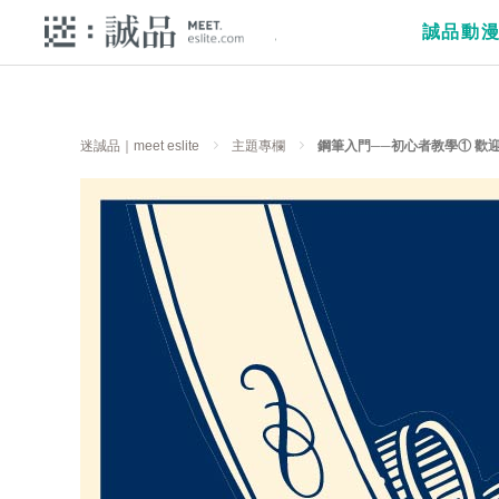
誠品動
迷誠品｜meet eslite
主題專欄
鋼筆入門──初心者教學① 歡