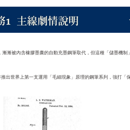
，漸漸被內含橡膠墨囊的自動充墨鋼筆取代，但這種「儲墨機制
）在1883年推出世界上第一支運用「毛細現象」原理的鋼筆系列，強打