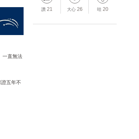
21
26
20
讚
大心
哇
」一直無法
「保證五年不