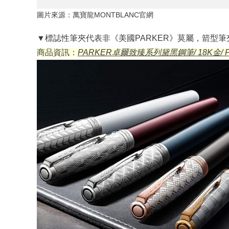
圖片來源：萬寶龍MONTBLANC官網
▼標誌性筆夾代表非《
美國PARKER》莫屬，箭型
商品資訊：
PARKER卓爾致臻系列黛黑鋼筆/ 18K金/ 