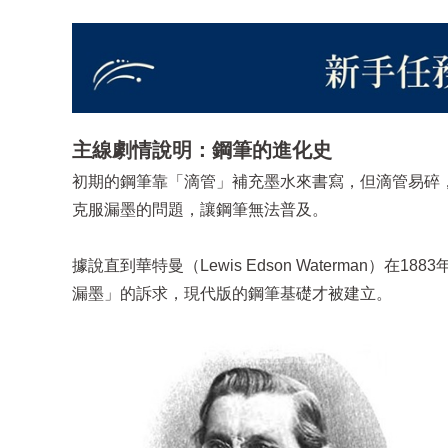
主線劇情說明：鋼筆的進化史
初期的鋼筆靠「滴管」補充墨水來書寫，但滴管易碎
克服漏墨的問題，讓鋼筆無法普及。
據說直到華特曼（Lewis Edson Waterman
漏墨」的訴求，現代版的鋼筆基礎才被建立。