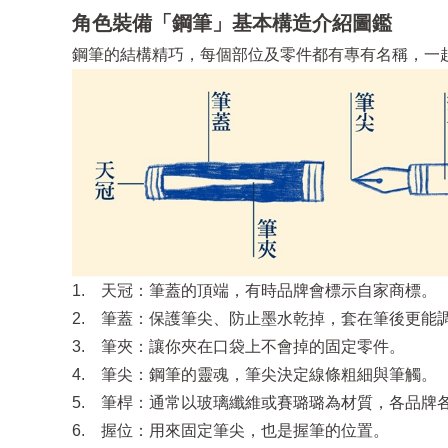
角色裝備「鋼筆」基本構造介紹圖鑑
鋼筆的結構精巧，每個部位及零件都有專有名稱，一
1. 天冠：筆蓋的頂端，有時品牌會標示自家商標。
2. 筆蓋：保護筆尖、防止墨水乾掉，套在筆後更能
3. 筆夾：讓你夾在口袋上不會掉的固定零件。
4. 筆尖：鋼筆的靈魂，筆尖決定線條粗細與筆觸。
5. 筆桿：通常以玻璃纖維或賽璐璐為材質，各品牌
6. 握位：用來固定筆尖，也是握筆的位置。