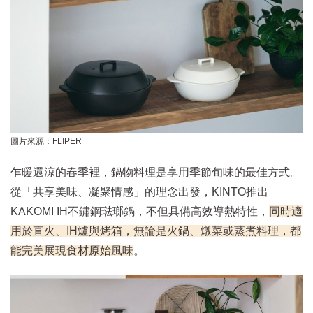
圖片來源：FLIPER
乍暖還涼的春季裡，鍋物料理是享用季節旬味的最佳方式。
從「共享美味、凝聚情感」的理念出發，KINTO推出
KAKOMI IH不鏽鋼琺瑯鍋，不但具備高效導熱特性，
同時適
用於直火、IH爐與烤箱，無論是火鍋、燉菜或蒸煮料理，都
能完美展現食材原始風味
。