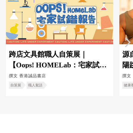
跨店文具館職人自策展｜
源
【Oops! HOMELab：宅家試錯
陽
報告】
提
撰文
香港誠品書店
撰文
自策展
職人絮語
健康