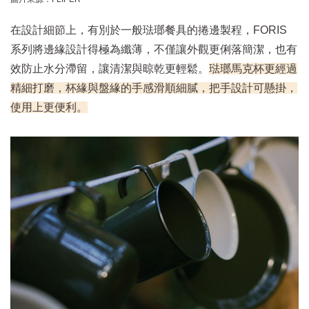
在設計細節上，有別於一般琺瑯餐具的捲邊製程，FORIS
系列將邊緣設計得極為纖薄，不僅讓外觀更俐落簡潔，也有
效防止水分滯留，讓清潔與晾乾更輕鬆。
琺瑯馬克杯更經過
精細打磨，杯緣與盤緣的手感滑順細膩，把手設計可懸掛，
使用上更便利。