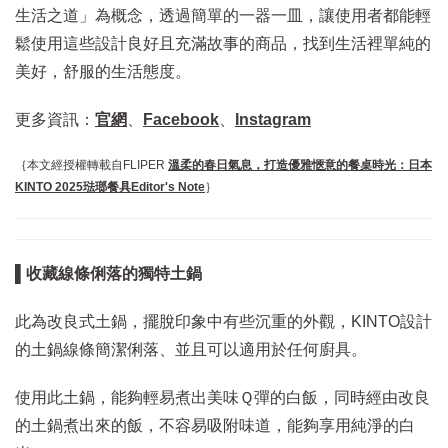
生活之道」為概念，透過簡單的一器一皿，讓使用者都能輕
鬆使用這些設計良好且充滿故事的商品，找到生活裡單純的
美好，舒服的生活態度。
更多資訊：
官網
、
Facebook
、
Instagram
｛本文經授權轉載自FLIPER
溫柔的春日氣息，打造優雅愜意的餐桌時光：日本
KINTO 2025琺瑯餐具Editor's Note
｝
▌收藏線條俐落的獨特土鍋
此為改良式土鍋，擺脫印象中有些沉重的外觀，KINTO設計
的土鍋線條簡潔俐落、並且可以適用於任何廚具。
使用此土鍋，能夠輕易煮出美味Ｑ彈的白飯，同時經由改良
的土鍋煮出來的飯，不容易吸附味道，能夠享用純淨的白