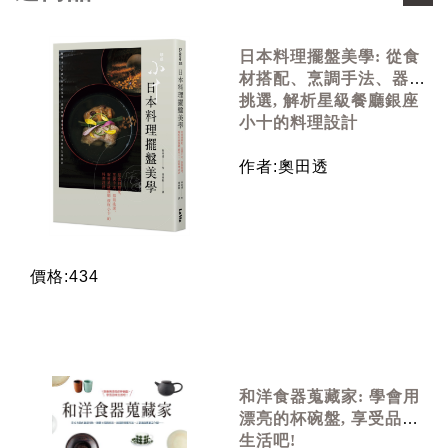
日本料理擺盤美學: 從食
材搭配、烹調手法、器皿
挑選, 解析星級餐廳銀座
小十的料理設計
作者:奧田透
價格:434
和洋食器蒐藏家: 學會用
漂亮的杯碗盤, 享受品味
生活吧!