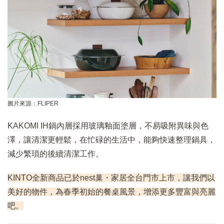
圖片來源：FLIPER
KAKOMI IH鍋內層採用玻璃釉面塗層，不易吸附異味與色
澤，讓清潔更輕鬆，在忙碌的生活中，能夠快速整理鍋具，
減少繁瑣的後續清潔工作。
KINTO全新商品已於nest巢・家居全台門市上市，讓我們以
美好的物件，為春季初始的餐桌風景，增添更多豐富與亮麗
吧。