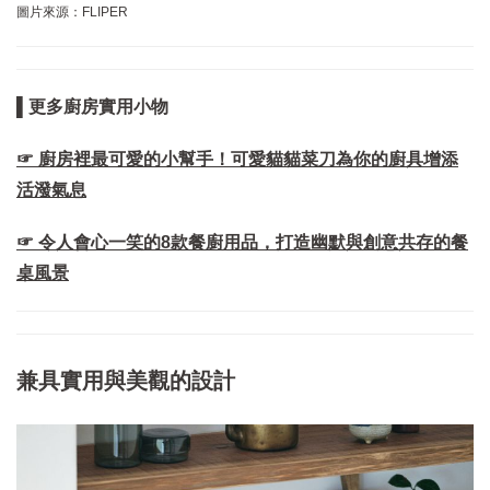
圖片來源：FLIPER
▌更多廚房實用小物
☞ 廚房裡最可愛的小幫手！可愛貓貓菜刀為你的廚具增添
活潑氣息
☞ 令人會心一笑的8款餐廚用品，打造幽默與創意共存的餐
桌風景
兼具實用與美觀的設計