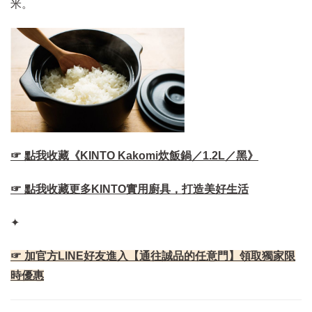
米。
☞ 點我收藏《KINTO Kakomi炊飯鍋／1.2L／黑》
☞ 點我收藏更多KINTO實用廚具，打造美好生活
✦
☞ 加官方LINE好友進入【通往誠品的任意門】領取獨家限
時優惠