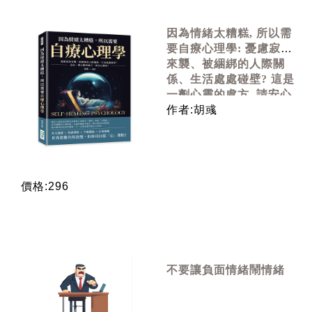
因為情緒太糟糕, 所以需
要自療心理學: 憂慮寂寞
來襲、被綑綁的人際關
係、生活處處碰壁? 這是
一劑心靈的處方, 請安心
服用!
作者:胡彧
價格:296
不要讓負面情緒鬧情緒