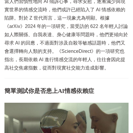
當人們習慣性地向 AI 傾訴心事，尋求安慰，逐漸減少與現
實世界的情感交流時，他們或許已經陷入了 AI 情感依賴的
陷阱。對於 Z 世代而言，這一現象尤為明顯。根據
《arXiv》2024 年的一項研究，當受訪的 622 名年輕人討論
如人際關係、自我表達、身心健康等問題時，他們更傾向於
尋求 AI 的回應，不過面對涉及自殺等敏感話題時，他們又
會選擇轉向人類的支持。《ScienceDirect》的一項研究也
指出，長期依賴 AI 進行情感交流的年輕人，往往會因此提
高社交焦慮指數，從而對現實社交能力造成影響。
簡單測試你是否患上AI情感依賴症