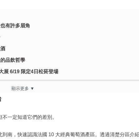
上也有許多眉角
子
品酒
人的品飲哲學
展 6/19 限定4日松菸登場
顯示更多 ▼
始
但不一定知道它們的差別。
到南，快速認識法國 10 大經典葡萄酒產區。透過清楚分區介