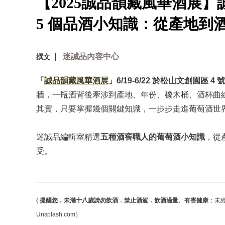
【2025誠品韻藏風華酒展
5 個品酒小知識：從產地到
迷誠品內容中心
撰文
「
誠品韻藏風華酒展
」6/19-6/22 於松山文創園區 
牆，一瓶酒背後牽涉到產地、年份、橡木桶、酒杯曲
其實，只要掌握幾個關鍵知識，一步步走進葡萄酒世
迷誠品編輯室精選
五種酒窖職人的葡萄酒小知識
，從
受。
{
提醒您，未滿十八歲請勿飲酒．禁止酒駕．飲酒過量、有害健康
；未經
Unsplash.com｝​​