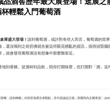
】誠品酒窖歷年最大展登場！逛展之
酒杯輕鬆入門葡萄酒
4 號倉庫盛大登場！
說到葡萄酒，或許對有些人而言，葡萄酒的世界
線，還沒喝到之前彷彿就先被這些眼花撩亂的資訊，搞得頭昏腦
界，就會發現葡萄酒沒有想像中那麼難靠近。
產地到香檳、從酒杯到品飲，陪你打開味蕾，也打開對「酒」這
授權，請勿轉載；內容皆為撰文者觀點，非代表誠品立場；首圖與內文圖來源： pexels