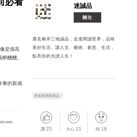
前必看
迷誠品
關注
遇見兩岸三地誠品，走進閱讀世界，品味
美好生活。讓人文、藝術、創意、生活，
像是個高
點亮你的光譜人生！
脹醉醺醺。
件事的新感
美食茶酒類商品
.com、
23
21
19
讚
大心
哇