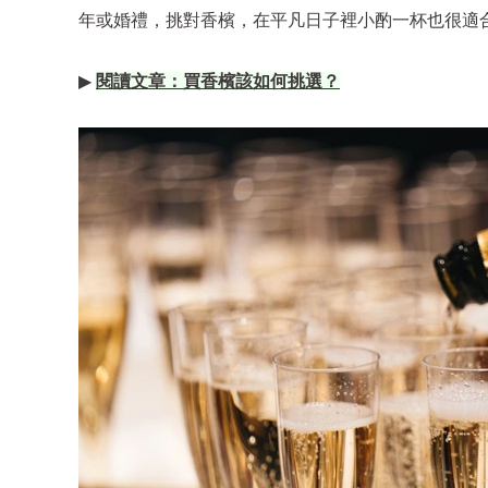
年或婚禮，挑對香檳，在平凡日子裡小酌一杯也很適
▶
閱讀文章：買香檳該如何挑選？