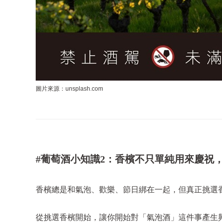
圖片來源：unsplash.com
#
葡萄酒小知識2：
香檳不只單純用來慶祝
香檳總是和氣泡、歡樂、節日綁在一起，但真正挑選
從挑選香檳開始，讓你開始對「氣泡酒」這件事產生