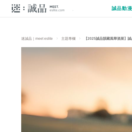
誠品動
迷誠品｜meet eslite
主題專欄
【2025誠品韻藏風華酒展】