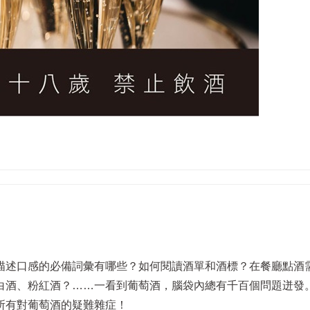
描述口感的必備詞彙有哪些？如何閱讀酒單和酒標？在餐廳點酒
白酒、粉紅酒？……一看到葡萄酒，腦袋內總有千百個問題迸發
所有對葡萄酒的疑難雜症！