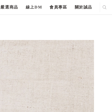
嚴選商品
線上DM
會員專區
關於誠品