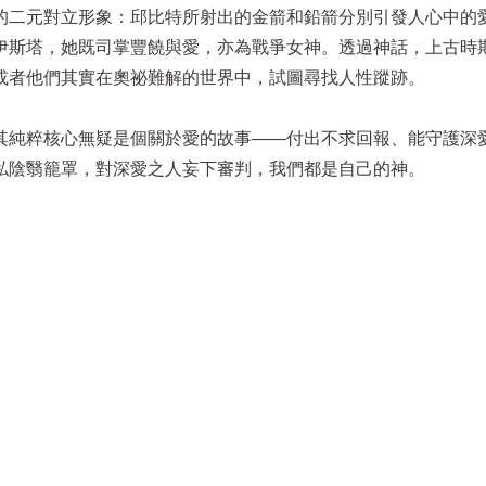
的二元對立形象：邱比特所射出的金箭和鉛箭分別引發人心中的
伊斯塔，她既司掌豐饒與愛，亦為戰爭女神。透過神話，上古時
或者他們其實在奧祕難解的世界中，試圖尋找人性蹤跡。
其純粹核心無疑是個關於愛的故事——付出不求回報、能守護深
私陰翳籠罩，對深愛之人妄下審判，我們都是自己的神。