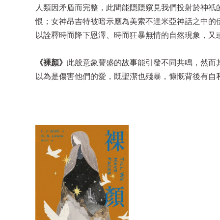
人類因矛盾而完整，此間能隱隱窺見我們投射於神祇
恨；女神昂吉特被暗示應為美索不達米亞神話之中的
以詮釋時而降下恩澤、時而狂暴無情的自然現象，又
《
裸顏
》
此般意象豐盛的故事能引發不同共鳴，然而
以為是傷害他們的愛，既聖潔也殘暴，慷慨背後有自