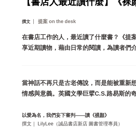
【書店人最近讀什麼】《裸
提案 on the desk
撰文
在書店工作的人，最近讀了什麼書？《提案
享近期讀物，藉由日常的閱讀，為讀者們
當神話不再只是古老傳說，而是能被重新
情感與意義。英國文學巨擘C.S.路易斯
以愛為名，我們妄下審判——讀
《
裸顏
》
撰文｜ LilyLee（誠品書店新店 圖書管理專員）