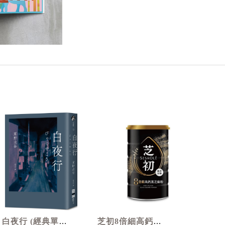
白夜行 (經典單冊
芝初8倍細高鈣黑