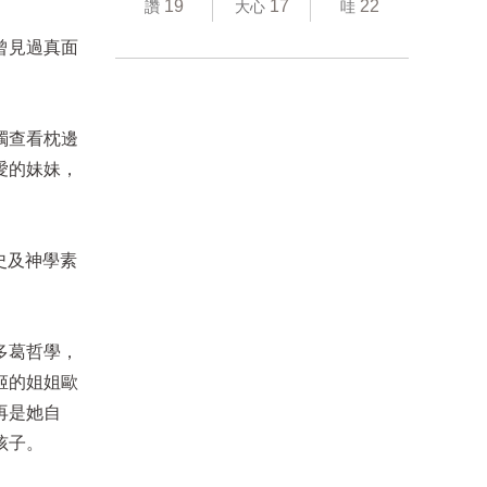
19
17
22
讚
大心
哇
曾見過真面
燭查看枕邊
愛的妹妹，
史及神學素
多葛哲學，
姬的姐姐歐
再是她自
孩子。