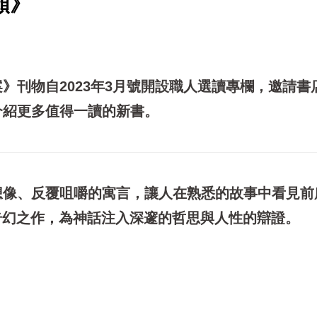
顏》
》刊物自2023年3月號開設職人選讀專欄，邀請書
介紹更多值得一讀的新書。
想像、反覆咀嚼的寓言，讓人在熟悉的故事中看見前
的奇幻之作，為神話注入深邃的哲思與人性的辯證。