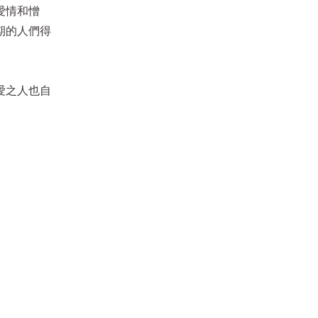
愛情和憎
期的人們得
愛之人也自