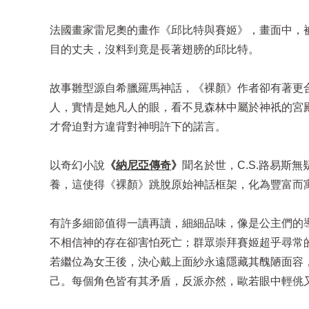
法國畫家雷尼奧的畫作《邱比特與賽姬》，畫面中，
目的丈夫，沒料到竟是長著翅膀的邱比特。
故事雛型源自希臘羅馬神話，《裸顏》作者卻有著更
人，實情是她凡人的眼，看不見森林中屬於神祇的宮
才脅迫對方違背對神明許下的諾言。
以奇幻小說
《
納尼亞傳奇
》
聞名於世，C.S.路易斯
養，這使得《裸顏》跳脫原始神話框架，化為豐富而
有許多細節值得一讀再讀，細細品味，像是公主們的
不相信神的存在卻害怕死亡；群眾崇拜賽姬超乎尋常
若繼位為女王後，決心戴上面紗永遠隱藏其醜陋面容
己。每個角色皆有其矛盾，反派亦然，歐若眼中輕佻