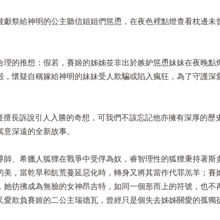
被獻祭給神明的公主聽信姐姐們慫恿，在夜色裡點燈查看枕邊未
合理的推想：假若，賽姬的姊姊並非出於嫉妒慫恿妹妹在夜晚點
殿，懷疑自稱嫁給神明的妹妹受人欺騙或陷入瘋狂，為了守護深
無疑擅長訴說引人入勝的奇想，可我們不該忘記他亦擁有深厚的歷
寓意深遠的全新故事。
導師、希臘人狐狸在戰爭中受俘為奴，睿智理性的狐狸秉持著斯
的美，當乾旱和飢荒蔓延惡化時，轉身又將其當作代罪羔羊；賽
，她彷彿成為無臉的女神昂吉特，如同一個形而上的符號，也不
又愛欺負賽姬的二公主瑞德瓦，曾經只是個失去姊姊關愛的孤獨