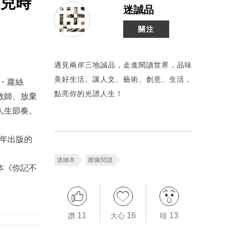
！兒時
迷誠品
關注
遇見兩岸三地誠品，走進閱讀世界，品味
美好生活。讓人文、藝術、創意、生活，
克斯・蘿絲
點亮你的光譜人生！
教師、放棄
人生節奏。
去年出版的
迷繪本
圖像閱讀
本《你記不
11
16
13
讚
大心
哇