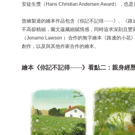
安徒生獎（Hans Christian Andersen Awa
曾繪製過的繪本作品包含《你記不記得⋯⋯》、《路
不高卻精細，圖文蘊藏細膩情感，同時追求深刻且豐富
（Jonarno Lawson ）合作的無字繪本《路邊的小花
創作，以及與其他作家合作的繪本。
繪本《你記不記得⋯⋯》看點二：親身經