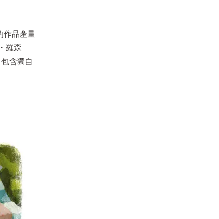
的作品產量
・羅森
右，包含獨自