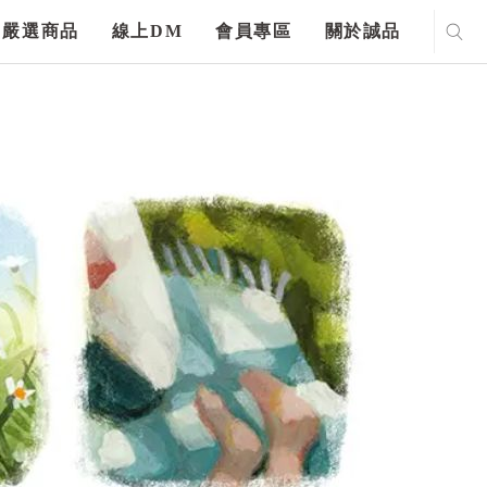
嚴選商品
線上DM
會員專區
關於誠品