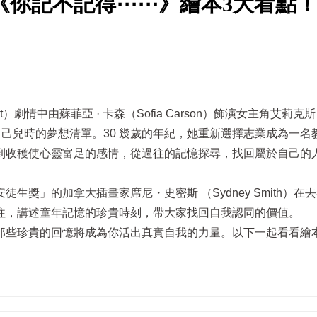
《你記不記得⋯⋯》繪本3大看點
 List）劇情中由蘇菲亞 · 卡森（Sofia Carson）飾演女主角艾莉
現自己兒時的夢想清單。30 幾歲的年紀，她重新選擇志業成為一名
到收穫使心靈富足的感情，從過往的記憶探尋，找回屬於自己的
獎」的加拿大插畫家席尼・史密斯 （Sydney Smith）在
往，講述童年記憶的珍貴時刻，帶大家找回自我認同的價值。
那些珍貴的回憶將成為你活出真實自我的力量。以下一起看看繪