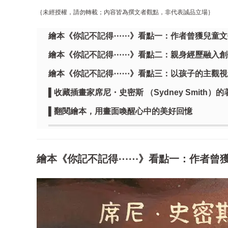
｛未經授權，請勿轉載；內容皆為撰文者觀點，非代表誠品立場｝
繪本《你記不記得⋯⋯》看點一：作者曾獲兒童文
繪本《你記不記得⋯⋯》看點二：親身經歷融入創
繪本《你記不記得⋯⋯》看點三：以孩子的主觀視
▌收藏插畫家席尼・史密斯 （Sydney Smith）的
▌翻閱繪本，用畫面喚醒心中的美好回憶
繪本《你記不記得⋯⋯》看點一：作者曾