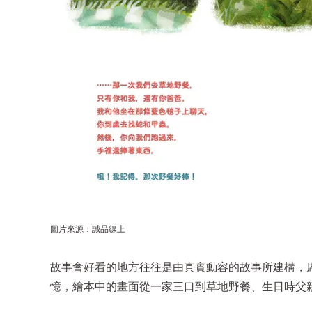
圖片來源：誠品線上
故事會好看的地方往往是由真實動容的故事所建構，席尼・
憶，繪本中的畫面從一家三口到草地野餐、生日時父