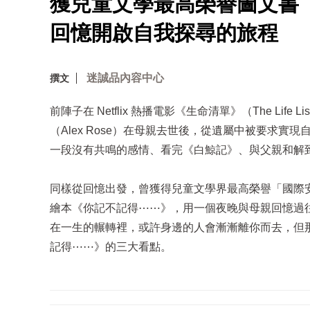
獲兒童文學最高榮譽圖文書
回憶開啟自我探尋的旅程
迷誠品內容中心
撰文
前陣子在 Netflix 熱播電影《生命清單》（The Life
（Alex Rose）在母親去世後，從遺屬中被要求實
一段沒有共鳴的感情、看完《白鯨記》、與父親和解
同樣從回憶出發，曾獲得兒童文學界最高榮譽「國際安徒生
繪本《你記不記得⋯⋯》，用一個夜晚與母親回憶過
在一生的輾轉裡，或許身邊的人會漸漸離你而去，但
記得⋯⋯》的三大看點。