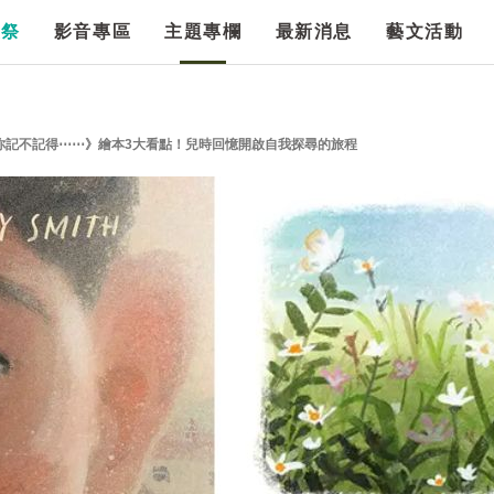
漫祭
影音專區
主題專欄
最新消息
藝文活動
你記不記得⋯⋯》繪本3大看點！兒時回憶開啟自我探尋的旅程