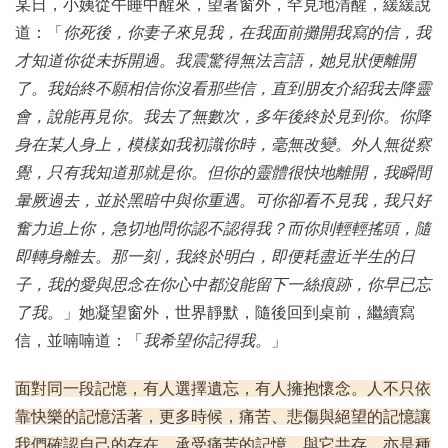
某日，小姨從午睡中醒來，望著窗外，罕見地清醒，緩緩說
道：「
你死後，你妻子來見我，在我面前攤開我寫的信，我
才知道你從未拆開過。我震驚得無法言語，她見狀便離開
了。我始終不願相信你沒看那些信，直到朋友介紹我去降靈
會，說能再見你。我去了無數次，多年後終於見到你。你降
身在某人身上，模樣如我初識你時，毫無改變。外人無從察
覺，只有我知道那就是你。但你的靈體很快地離開，我瞬間
暈厥過去，並於黑暗中與你重遇。可你卻看不見我，我只好
奮力追上你，急切地問你認不認得我？而你則輕輕搖頭，隨
即轉身離去。那一刻，我終於明白，即便耗盡近半生的日
子，我的愛與思念在你心中都沒能留下一絲痕跡，你早已忘
了我。
」她凝望窗外，世界靜默，隨後回到桌前，繼續寫
信，並喃喃道：「
我希望你記得我。
」
面對同一段記憶，有人選擇遺忘，有人擁抱懷念。人不只依
靠快樂的記憶活著，更多時候，痛苦、悲傷與絕望的記憶讓
我們確認自己的存在。承受痛苦的記憶，與它共存，亦是種