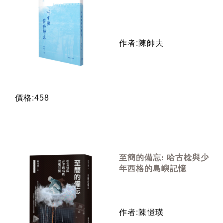
作者:陳帥夫
價格:458
至簡的備忘: 哈古棯與少
年西格的島嶼記憶
作者:陳愷璜