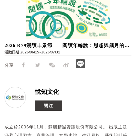
2026 R79漫讀丰景節——閱讀年輪說：思想與歲月的循
環書寫
活動日期
2026/06/15~2026/07/31
分享
悅知文化
關注
成立於2006年11月，隸屬精誠資訊股份有限公司。 出版主題
涵蓋心理勵志、商業管理、文學小說、生活風格、藝術設計等