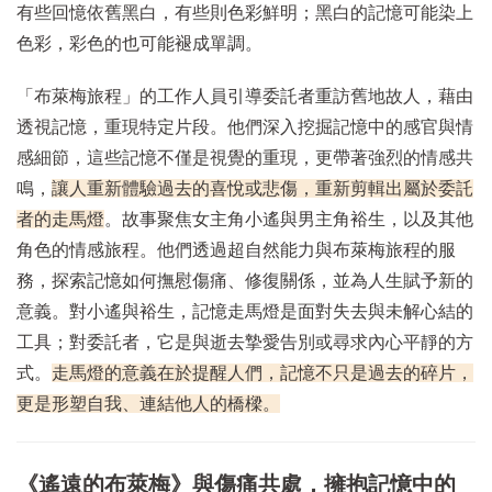
有些回憶依舊黑白，有些則色彩鮮明；黑白的記憶可能染上
色彩，彩色的也可能褪成單調。
「布萊梅旅程」的工作人員引導委託者重訪舊地故人，藉由
透視記憶，重現特定片段。他們深入挖掘記憶中的感官與情
感細節，這些記憶不僅是視覺的重現，更帶著強烈的情感共
鳴，
讓人重新體驗過去的喜悅或悲傷，重新剪輯出屬於委託
者的走馬燈
。故事聚焦女主角小遙與男主角裕生，以及其他
角色的情感旅程。他們透過超自然能力與布萊梅旅程的服
務，探索記憶如何撫慰傷痛、修復關係，並為人生賦予新的
意義。對小遙與裕生，記憶走馬燈是面對失去與未解心結的
工具；對委託者，它是與逝去摯愛告別或尋求內心平靜的方
式。
走馬燈的意義在於提醒人們，記憶不只是過去的碎片，
更是形塑自我、連結他人的橋樑。
《遙遠的布萊梅》與傷痛共處，擁抱記憶中的