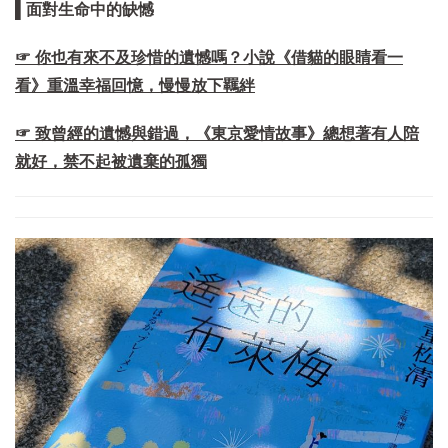
▌面對生命中的缺憾
☞ 你也有來不及珍惜的遺憾嗎？小說《借貓的眼睛看一
看》重溫幸福回憶，慢慢放下羈絆
☞ 致曾經的遺憾與錯過，《東京愛情故事》總想著有人陪
就好，禁不起被遺棄的孤獨