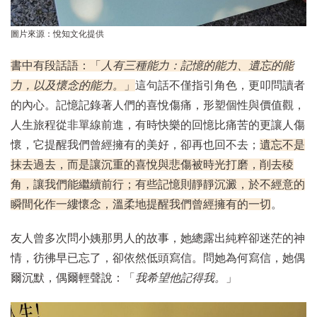
圖片來源：悅知文化提供
書中有段話語：「
人有三種能力：記憶的能力、遺忘的能
力，以及懷念的能力。
」
這句話不僅指引角色，更叩問讀者
的內心。記憶記錄著人們的喜悅傷痛，形塑個性與價值觀，
人生旅程從非單線前進，有時快樂的回憶比痛苦的更讓人傷
懷，它提醒我們曾經擁有的美好，卻再也回不去；
遺忘不是
抹去過去，而是讓沉重的喜悅與悲傷被時光打磨，削去稜
角，讓我們能繼續前行；有些記憶則靜靜沉澱，於不經意的
瞬間化作一縷懷念，溫柔地提醒我們曾經擁有的一切
。
友人曾多次問小姨那男人的故事，她總露出純粹卻迷茫的神
情，彷彿早已忘了，卻依然低頭寫信。問她為何寫信，她偶
爾沉默，偶爾輕聲說：「
我希望他記得我。
」