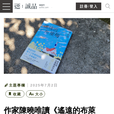
註冊/登入
主題專欄
2025年7月2日
收藏
大小
作家陳曉唯讀《遙遠的布萊