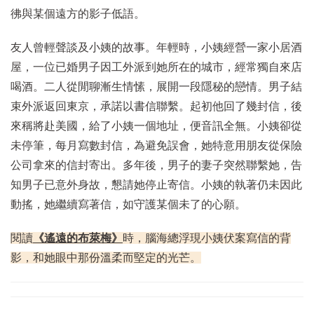
彿與某個遠方的影子低語。
友人曾輕聲談及小姨的故事。年輕時，小姨經營一家小居酒
屋，一位已婚男子因工外派到她所在的城市，經常獨自來店
喝酒。二人從閒聊漸生情愫，展開一段隱秘的戀情。男子結
束外派返回東京，承諾以書信聯繫。起初他回了幾封信，後
來稱將赴美國，給了小姨一個地址，便音訊全無。小姨卻從
未停筆，每月寫數封信，為避免誤會，她特意用朋友從保險
公司拿來的信封寄出。多年後，男子的妻子突然聯繫她，告
知男子已意外身故，懇請她停止寄信。小姨的執著仍未因此
動搖，她繼續寫著信，如守護某個未了的心願。
閱讀
《遙遠的布萊梅》
時，腦海總浮現小姨伏案寫信的背
影，和她眼中那份溫柔而堅定的光芒。