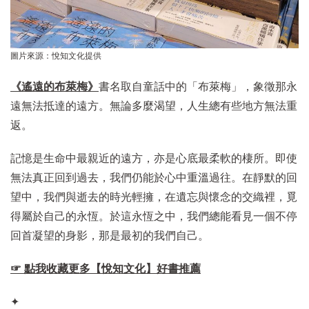
圖片來源：悅知文化提供
《遙遠的布萊梅》
書名取自童話中的「布萊梅」，象徵那永
遠無法抵達的遠方。無論多麼渴望，人生總有些地方無法重
返。
記憶是生命中最親近的遠方，亦是心底最柔軟的棲所。即使
無法真正回到過去，我們仍能於心中重溫過往。在靜默的回
望中，我們與逝去的時光輕擁，在遺忘與懷念的交織裡，覓
得屬於自己的永恆。於這永恆之中，我們總能看見一個不停
回首凝望的身影，那是最初的我們自己。
☞ 點我收藏更多【悅知文化】好書推薦
✦