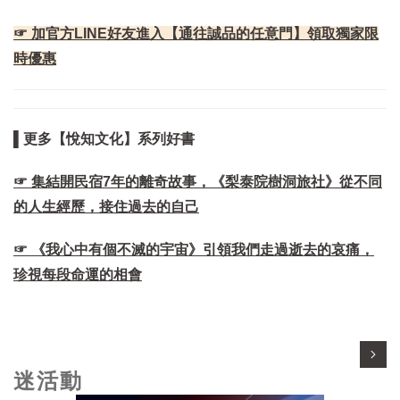
☞ 加官方LINE好友進入【通往誠品的任意門】領取獨家限
時優惠
▌更多【悅知文化】系列好書
☞ 集結開民宿7年的離奇故事，《梨泰院樹洞旅社》從不同
的人生經歷，接住過去的自己
☞ 《我心中有個不滅的宇宙》引領我們走過逝去的哀痛，
珍視每段命運的相會
迷活動