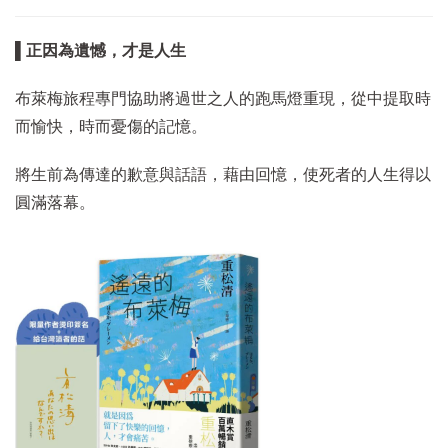
▌正因為遺憾，才是人生
布萊梅旅程專門協助將過世之人的跑馬燈重現，從中提取時
而愉快，時而憂傷的記憶。
將生前為傳達的歉意與話語，藉由回憶，使死者的人生得以
圓滿落幕。