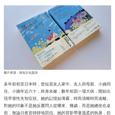
圖片來源：悅知文化提供
多年前初至日本時，曾短居友人家中。友人與母親、小姨同
住。小姨年近六十，終身未嫁，數年前因一場大病，開始出
現早發性失智症狀。她的記憶如薄霧，時而清晰時而迷離。
對她的印象不是她反覆問人從哪來、幾歲，而是她總坐在桌
前，無論日夜皆靜靜地寫信。她的背影帶著溫柔的執著，彷