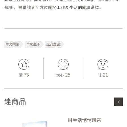
領域， 提供讀者全方位關於工作及生活的閱讀選擇。
華文閱讀
作家書評
誠品選書
73
25
21
讚
大心
哇
迷商品
叫生活悄悄歸來