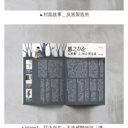
▲封面故事＿反派製造所
▲stage1＿惡之存在：王浩威醫師談「壞」