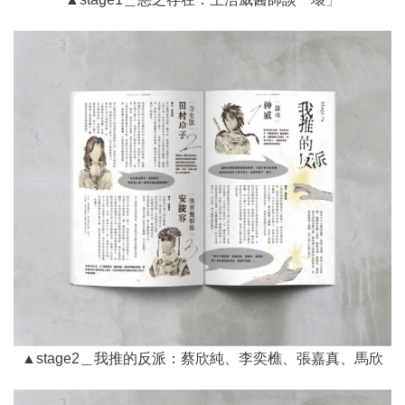
▲stage2＿我推的反派：蔡欣純、李奕樵、張嘉真、馬欣