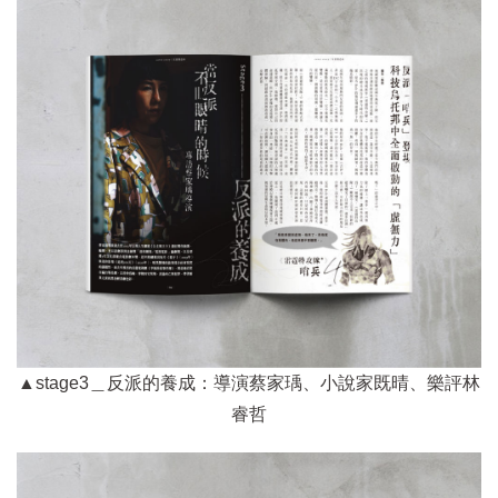
▲stage3＿反派的養成：導演蔡家瑀、小說家既晴、樂評林
睿哲