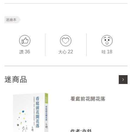
迷繪本
36
22
18
讚
大心
哇
迷商品
看庭前花開花落
作者:亦舒