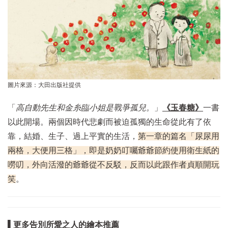
圖片來源：大田出版社提供
「
高自動先生和金糸臨小姐是戰爭孤兒。
」
《玉春糖》
一書
以此開場。兩個因時代悲劇而被迫孤獨的生命從此有了依
靠，結婚、生子、過上平實的生活，
第一章的篇名「尿尿用
兩格，大便用三格」，即是奶奶叮囑爺爺節約使用衛生紙的
嘮叨，外向活潑的爺爺從不反駁，反而以此跟作者貞順開玩
笑
。
▌更多告別所愛之人的繪本推薦