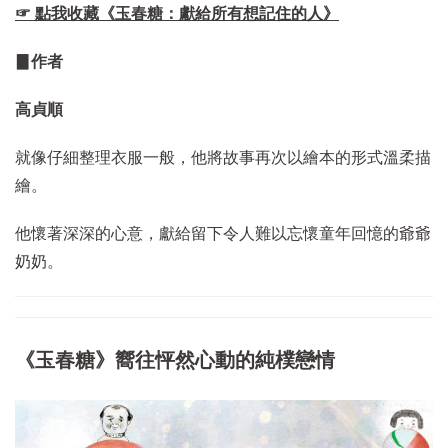
☞ 點我收藏《玉春糖：獻給所有想記住的人》
▊作者
高貞順
就像仔細整理衣服一般，他將故事再次以繪本的形式溫柔描
繪。
他懷著深深的心意，獻給留下令人難以忘懷童年回憶的爺爺
奶奶。
《玉春糖》嚮往怦然心動的純樸戀情