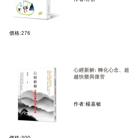
價格:276
心經新解: 轉化心念、超
越快樂與痛苦
作者:楊嘉敏
價格:300