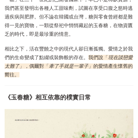
我們甚至發明出各種人工甜味劑，試圖在享受口腹之慾時逃
過疾病與肥胖。但不論在韓國或台灣，糖與零食曾經都是難
得一見的寶物，一顆從祭祀中悄悄藏起的玉春糖，在物資匱
乏的時代，即是最珍重的情意。
相比之下，活在豐饒之中的現代人卻日漸孤獨。愛情之於我
們的生命變成了點綴或裝飾般的存在。
我們說「
現在談戀愛
太難了
」，偶爾對「
牽了手就是一輩子
」的愛情產生懷舊的
嚮往。
《玉春糖》相互依靠的樸實日常