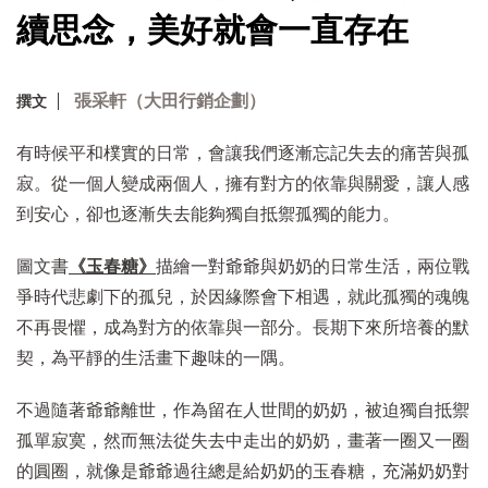
續思念，美好就會一直存在
張采軒（大田行銷企劃）
撰文
有時候平和樸實的日常，會讓我們逐漸忘記失去的痛苦與孤
寂。從一個人變成兩個人，擁有對方的依靠與關愛，讓人感
到安心，卻也逐漸失去能夠獨自抵禦孤獨的能力。
圖文書
《玉春糖》
描繪一對爺爺與奶奶的日常生活，兩位戰
爭時代悲劇下的孤兒，於因緣際會下相遇，就此孤獨的魂魄
不再畏懼，成為對方的依靠與一部分。長期下來所培養的默
契，為平靜的生活畫下趣味的一隅。
不過隨著爺爺離世，作為留在人世間的奶奶，被迫獨自抵禦
孤單寂寞，然而無法從失去中走出的奶奶，畫著一圈又一圈
的圓圈，就像是爺爺過往總是給奶奶的玉春糖，充滿奶奶對