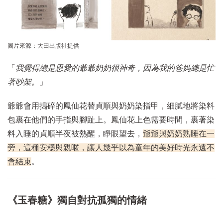
圖片來源：大田出版社提供
「
我覺得總是恩愛的爺爺奶奶很神奇，因為我的爸媽總是忙
著吵架。
」
爺爺會用搗碎的鳳仙花替貞順與奶奶染指甲，細膩地將染料
包裹在他們的手指與腳趾上。鳳仙花上色需要時間，裹著染
料入睡的貞順半夜被熱醒，睜眼望去，
爺爺與奶奶熟睡在一
旁，這種安穩與親暱，讓人幾乎以為童年的美好時光永遠不
會結束
。
《玉春糖》獨自對抗孤獨的情緒