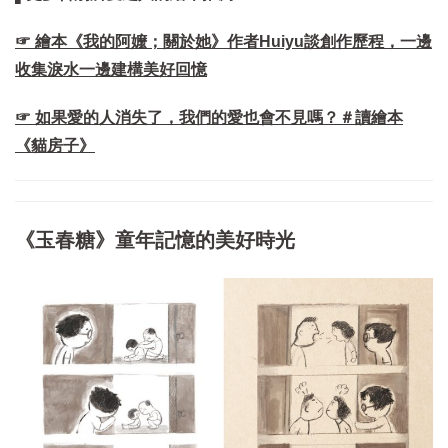
☞ 繪本《我的阿嬤；關於她》作者Huiyu談創作歷程，一邊
收集淚水一邊建構美好回憶
☞ 如果愛的人消失了，我們的愛也會不見嗎？＃讀繪本
《貓房子》
《玉春糖》童年記憶的美好時光