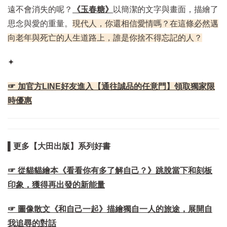
遠不會消失的呢？
《玉春糖》
以簡潔的文字與畫面，描繪了
思念與愛的重量。
現代人，你還相信愛情嗎？在這條必然邁
向老年與死亡的人生道路上，誰是你捨不得忘記的人？
✦
☞ 加官方LINE好友進入【通往誠品的任意門】領取獨家限
時優惠
▌更多【大田出版】系列好書
☞ 從貓貓繪本《看看你有多了解自己？》跳脫當下和刻板
印象，獲得再出發的新能量
☞ 圖像散文《和自己一起》描繪獨自一人的旅途，展開自
我追尋的對話