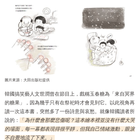
圖片來源：大田出版社提供
韓國搞笑藝人文世潤曾在節目上，戲稱玉春糖為「來自冥界
的糖果」，因為幾乎只有在祭祀時才會見到它。以此視角再
讀一次這本書，突然多了一份詩意與哀愁。就像韓國讀者所
說的：
「
為什麼會那麼悲傷呢？這本繪本裡並沒有什麼大哭
的場面，每一幕都表現得很平靜，但我自己情緒激動，眼淚
不自覺地流了下來。
」