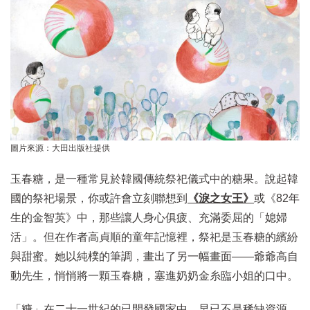
圖片來源：大田出版社提供
玉春糖，是一種常見於韓國傳統祭祀儀式中的糖果。說起韓
國的祭祀場景，你或許會立刻聯想到
《淚之女王》
或《82年
生的金智英》中，那些讓人身心俱疲、充滿委屈的「媳婦
活」。但在作者高貞順的童年記憶裡，祭祀是玉春糖的繽紛
與甜蜜。她以純樸的筆調，畫出了另一幅畫面——爺爺高自
動先生，悄悄將一顆玉春糖，塞進奶奶金糸臨小姐的口中。
「糖」在二十一世紀的已開發國家中，早已不是稀缺資源，