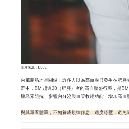
圖片來源：ELLE
內臟脂肪才是關鍵！許多人以為高血壓只發生在肥胖者
群中，BMI超過30（肥胖）者的高血壓盛行率，是B
胰島素阻抗，影響內分泌與血管收縮功能，增加高血
與其單看體重，不如養成規律作息、適度紓壓，避免