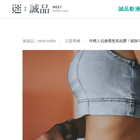
誠品動
迷誠品｜meet eslite
主題專欄
年輕人也會罹患高血壓！破除