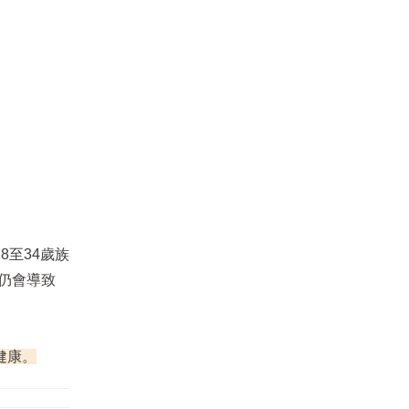
至34歲族
多仍會導致
健康。