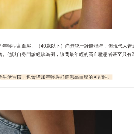
「年輕型高血壓」（40歲以下）尚無統一診斷標準，但現代人普
勢。他以自身門診經驗為例，診間最年輕的高血壓患者甚至只有2
等生活習慣，也會增加年輕族群罹患高血壓的可能性。