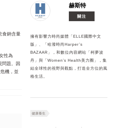
赫斯特
關注
吃食鈉含量
擁有影響力時尚媒體「ELLE國際中文
版」、「哈潑時尚Harper’s
BAZAAR」，和數位內容網站「柯夢波
、女性為
丹」與「Women’s Health美力圈」，集
現問題。因
結全球性的視野與觀點，打造全方位的風
壓危機，並
格生活。
健康養生