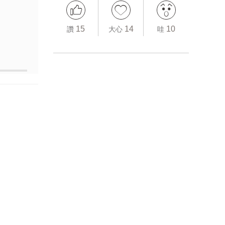
15
14
10
讚
大心
哇