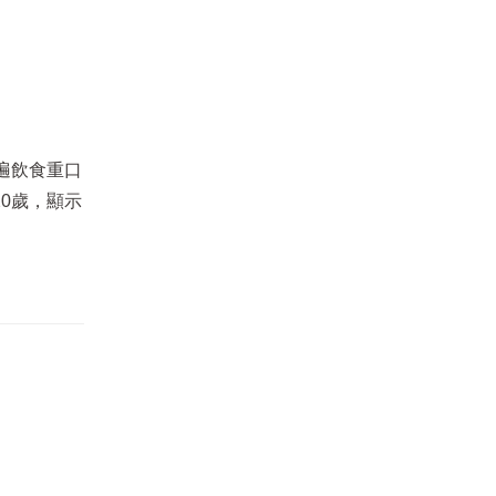
遍飲食重口
0歲，顯示