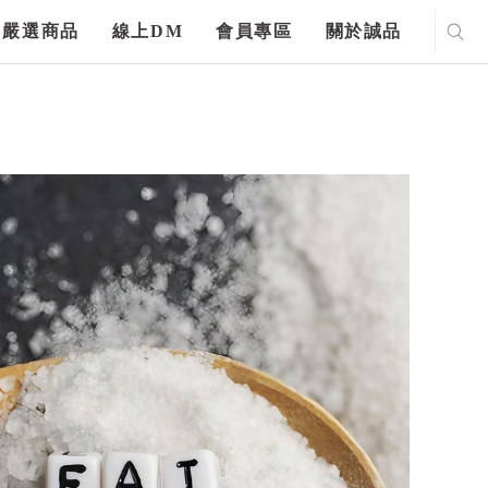
嚴選商品
線上DM
會員專區
關於誠品