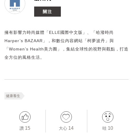
關注
擁有影響力時尚媒體「ELLE國際中文版」、「哈潑時尚
Harper’s BAZAAR」，和數位內容網站「柯夢波丹」與
「Women’s Health美力圈」，集結全球性的視野與觀點，打造
全方位的風格生活。
健康養生
15
14
10
讚
大心
哇