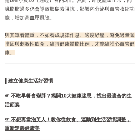
是BMI小於20（過輕）者的5倍。然而，即使體重正常，內
臟脂肪過多仍會導致胰島素阻抗，影響內分泌與血管收縮功
能，增加高血壓風險。
與其單看體重，不如養成規律作息、適度紓壓，避免過量咖
啡因與刺激性飲食，維持健康體脂比例，才能維護心血管健
康。
▌建立健康生活好習慣
☞ 不吃早餐會變胖？揭開10大健康迷思，找出最適合的生
活節奏
☞ 不想再當泡芙人！教你從飲食、運動到生活習慣調整，
重新定義健康美