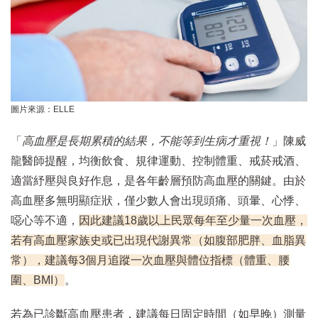
圖片來源：ELLE
「
高血壓是長期累積的結果，不能等到生病才重視！
」陳威
龍醫師提醒，均衡飲食、規律運動、控制體重、戒菸戒酒、
適當紓壓與良好作息，是各年齡層預防高血壓的關鍵。由於
高血壓多無明顯症狀，僅少數人會出現頭痛、頭暈、心悸、
噁心等不適，
因此建議18歲以上民眾每年至少量一次血壓，
若有高血壓家族史或已出現代謝異常（如腹部肥胖、血脂異
常），建議每3個月追蹤一次血壓與體位指標（體重、腰
圍、BMI）
。
若為已診斷高血壓患者，建議每日固定時間（如早晚）測量