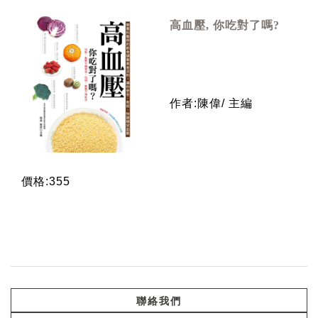
高血壓, 你吃對了嗎?
作者:陳偉/ 主編
價格:355
聯絡我們