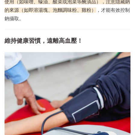
使用（如味噌、蠔油、酸菜或泡菜等醃漬品），注意隱藏鈉
的來源（如即溶湯塊、泡麵調味粉、雞粉）
，才能有效控制
鈉攝取。
維持健康習慣，遠離高血壓！