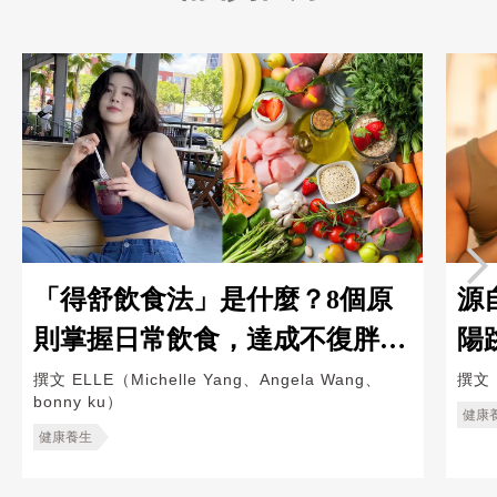
「得舒飲食法」是什麼？8個原
源
則掌握日常飲食，達成不復胖的
陽
懶人減肥法
提
撰文
ELLE（Michelle Yang、Angela Wang、
撰文
bonny ku）
健康
健康養生