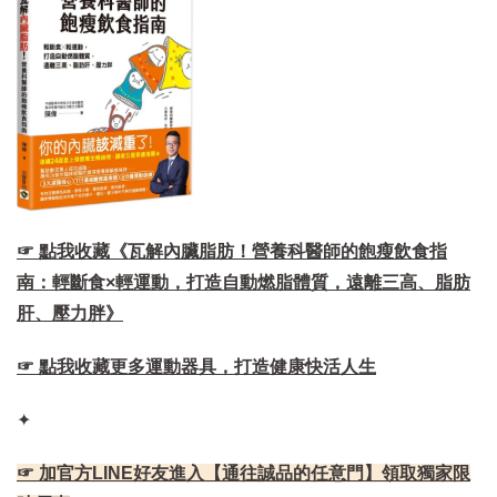
☞ 點我收藏《瓦解內臟脂肪！營養科醫師的飽瘦飲食指
南：輕斷食×輕運動，打造自動燃脂體質，遠離三高、脂肪
肝、壓力胖》
☞ 點我收藏更多運動器具，打造健康快活人生
✦
☞ 加官方LINE好友進入【通往誠品的任意門】領取獨家限