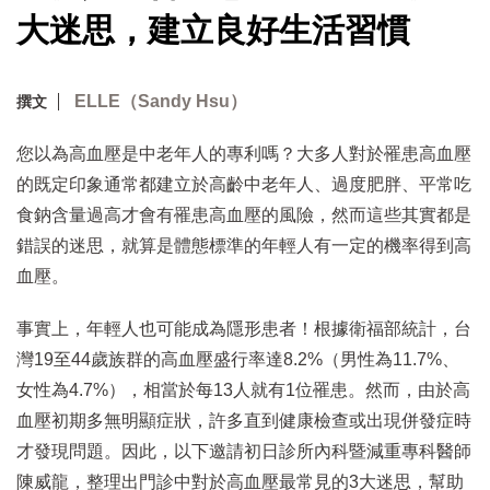
大迷思，建立良好生活習慣
ELLE（Sandy Hsu）
撰文
您以為高血壓是中老年人的專利嗎？大多人對於罹患高血壓
的既定印象通常都建立於高齡中老年人、過度肥胖、平常吃
食鈉含量過高才會有罹患高血壓的風險，然而這些其實都是
錯誤的迷思，就算是體態標準的年輕人有一定的機率得到高
血壓。
事實上，年輕人也可能成為隱形患者！根據衛福部統計，台
灣19至44歲族群的高血壓盛行率達8.2%（男性為11.7%、
女性為4.7%），相當於每13人就有1位罹患。然而，由於高
血壓初期多無明顯症狀，許多直到健康檢查或出現併發症時
才發現問題。因此，以下邀請初日診所內科暨減重專科醫師
陳威龍，整理出門診中對於高血壓最常見的3大迷思，幫助