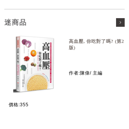
迷商品
高血壓, 你吃對了嗎? (第2
版)
作者:陳偉/ 主編
價格:355