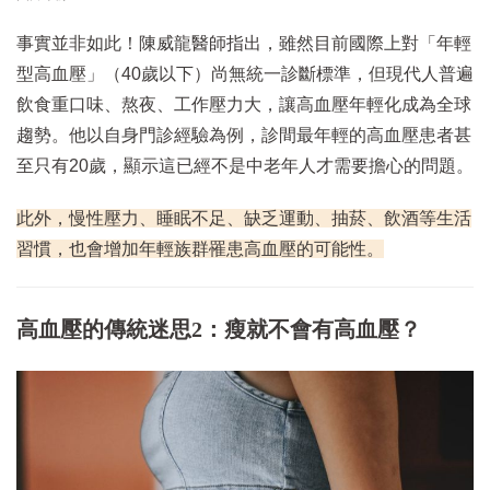
事實並非如此！陳威龍醫師指出，雖然目前國際上對「年輕
型高血壓」（40歲以下）尚無統一診斷標準，但現代人普遍
飲食重口味、熬夜、工作壓力大，讓高血壓年輕化成為全球
趨勢。他以自身門診經驗為例，診間最年輕的高血壓患者甚
至只有20歲，顯示這已經不是中老年人才需要擔心的問題。
此外，慢性壓力、睡眠不足、缺乏運動、抽菸、飲酒等生活
習慣，也會增加年輕族群罹患高血壓的可能性。
高血壓的傳統迷思2：瘦就不會有高血壓？