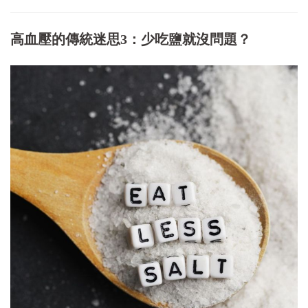
高血壓的傳統迷思3：少吃鹽就沒問題？