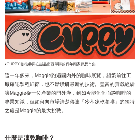
▴CUPPY 咖彼參與在誠品南西舉辦的肖年頭家夢想市集
這一年多來，Maggie跑遍國內外的咖啡展覽，頻繁前往工
廠確認製程細節，也不斷鑽研最新的技術。豐富的實戰經驗
讓Maggie從一位產業的門外漢，到如今能侃侃而談咖啡的
專業知識，但如何向市場清楚傳達「冷萃凍乾咖啡」的獨特
之處是Maggie的最大挑戰。
什麼是凍乾咖啡？