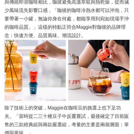
與傳統即溶咖啡相比，咖彼避免高溫萃取與熱乾燥，從而減
少風味流失影響口感，「咖彼的咖啡冷熱水都可以沖泡，只
要帶著一小罐，無論你身在何處，都能享用到宛如現場手沖
的咖啡品質。」這樣的特點正符合Maggie對咖彼的品牌理
念：快速方便、品質風味、潮流設計。
除了技術上的突破，Maggie在咖啡豆的挑選上也下足功
夫。「當時從二三十種豆子中反覆嘗試，最後確定了目前販
售的三款經典組與兩款嚴選組，考量的主要是兩個層面：單
價與風味。」