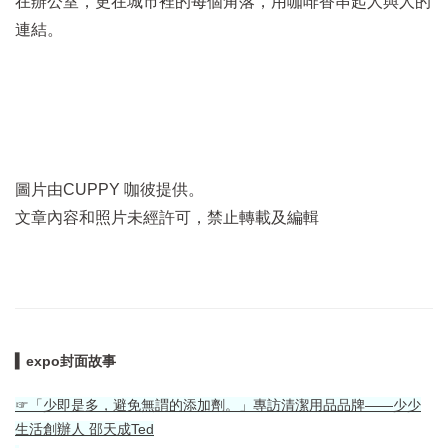
在辦公室，更在城市裡的每個角落，用咖啡香串起人與人的
連結。
圖片由CUPPY 咖彼提供。
文章內容和照片未經許可，禁止轉載及編輯
▍expo封面故事
☞「少即是多，避免無謂的添加劑。」專訪清潔用品品牌——少少
生活創辦人 邵天成Ted