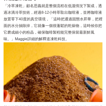
「冷萃凍乾」顧名思義就是整個流程在低溫情況下製成，透
過冰滴冷萃技術，經過8-12小時萃取出咖啡液，並將咖啡液
放置零下40度的真空環境，「這時把通過固態水昇華，把裡
面的水分抽除掉，它就像一個很蓬鬆的乾燥物，這時候你把
它磨成細小的粉晶，確保咖啡製程能完整保留最新鮮風
味。」Maggie詳細的解釋道凍乾科技。