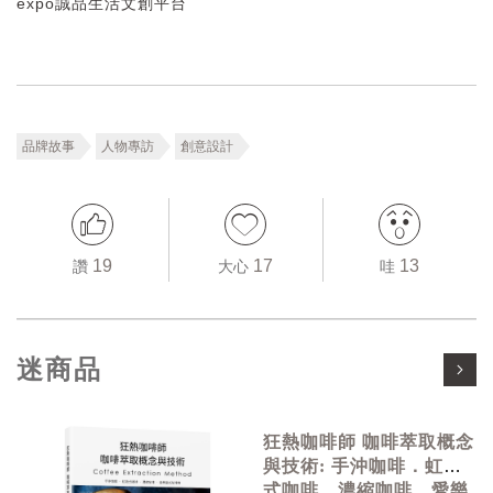
expo誠品生活文創平台
品牌故事
人物專訪
創意設計
19
17
13
讚
大心
哇
迷商品
狂熱咖啡師 咖啡萃取概念
與技術: 手沖咖啡．虹吸
式咖啡．濃縮咖啡．愛樂