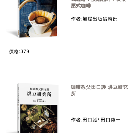
壓式咖啡
作者:旭屋出版編輯部
價格:379
咖啡教父田口護 烘豆研究
所
作者:田口護/ 田口康一