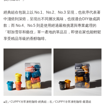
經典組在包裝上以 No.1、No.2、No.3 呈現，也依序代表著
中淺焙到深焙，呈現出不同層次風味，也很適合DIY做成調
飲；而 No.4、No.5 則是使用經過嚴格挑選與專業處理的
「耶加雪菲和藝伎」單一產地的單品豆，即便在家也能輕鬆
享受精品等級的香醇咖啡。
▴左／CUPPY冷萃凍乾咖啡-經典組；右／CUPPY冷萃凍乾咖啡-嚴選組