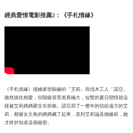
經典愛情電影推薦2：《手札情緣》
《手札情緣》描繪家世顯赫的「艾莉」與伐木工人「諾亞」
雖然彼此相愛，但階級背景差異極大，短暫的夏日戀情就這
樣被艾莉媽媽硬生生拆散。諾亞寫了一整年的信給遠方的艾
莉，都被女主角的媽媽藏了起來，直到艾莉論及婚嫁前，她
才終於知道這個秘密。