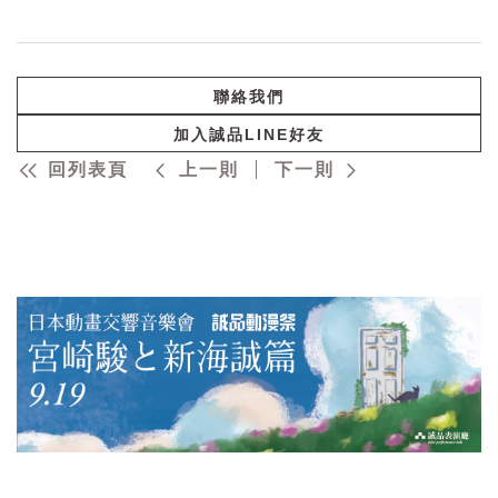
聯絡我們
加入誠品LINE好友
回列表頁
上一則
下一則