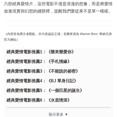
六部經典愛情片，這些電影不僅是浪漫的想像，而是將愛情
放進現實與幻想的縫隙裡，提醒我們愛從來不是單一模樣。
｛內容皆為撰文者觀點，非代表誠品立場；首圖來源為
Warner Bros. 華納兄弟
官方網站
｝
經典愛情電影推薦1：《樂來樂愛你》
經典愛情電影推薦2：《手札情緣》
經典愛情電影推薦3：《不能說的祕密》
經典愛情電影推薦4：《BJ 單身日記》
經典愛情電影推薦5：《一個巨星的誕生》
經典愛情電影推薦6：《水底情深》
顯示更多 ▼