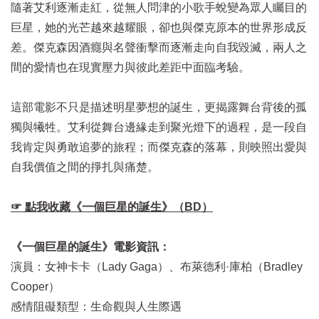
隨著艾利逐漸走紅，從無人問津的小歌手蛻變為眾人矚目的
巨星，她的光芒越來越耀眼，卻也與傑克原本的世界形成反
差。傑克森因酒癮與名聲衝擊而逐漸走向自我毀滅，兩人之
間的愛情也在現實壓力與彼此差距中面臨考驗。
這部電影不只是描述明星夢想的誕生，更揭露舞台背後的孤
獨與犧牲。艾利從舞台邊緣走到聚光燈下的過程，是一段自
我肯定與勇敢追夢的旅程；而傑克森的落幕，則映照出愛與
自我價值之間的掙扎與痛楚。
☞ 點我收藏《一個巨星的誕生》（BD）
《一個巨星的誕生》電影資訊：
演員：
女神卡卡（Lady Gaga）、布萊德利·庫柏（Bradley
Cooper）
感情阻礙類型：生命觀與人生際遇