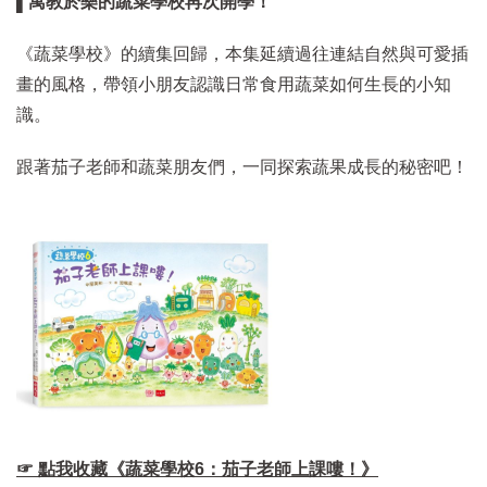
▌寓教於樂的蔬菜學校再次開學！
《蔬菜學校》的續集回歸，本集延續過往連結自然與可愛插
畫的風格，帶領小朋友認識日常食用蔬菜如何生長的小知
識。
跟著茄子老師和蔬菜朋友們，一同探索蔬果成長的秘密吧！
☞ 點我收藏《蔬菜學校6：茄子老師上課嘍！》