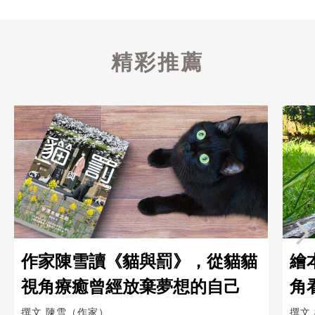
精彩推薦
作家陳雪讀《貓與罰》，從貓貓
繪
視角療癒曾經放棄夢想的自己
角
撰文
陳雪（作家）
撰文