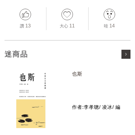
13
11
14
讚
大心
哇
迷商品
也斯
作者:李孝聰/ 凌冰/ 編