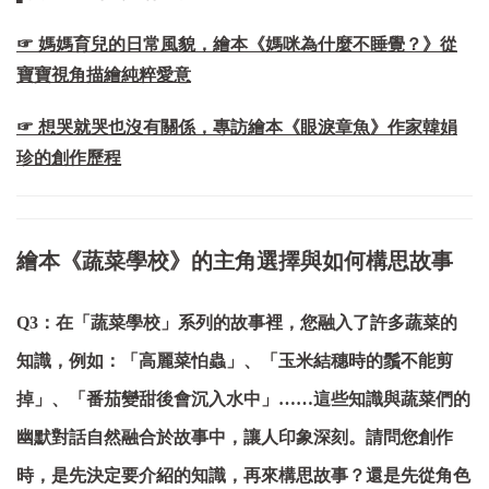
☞ 媽媽育兒的日常風貌，繪本《媽咪為什麼不睡覺？》從
寶寶視角描繪純粹愛意
☞ 想哭就哭也沒有關係，專訪繪本《眼淚章魚》作家韓娟
珍的創作歷程
繪本《蔬菜學校》的主角選擇與如何構思故事
Q3：在「蔬菜學校」系列的故事裡，您融入了許多蔬菜的
知識，例如：「高麗菜怕蟲」、「玉米結穗時的鬚不能剪
掉」、「番茄變甜後會沉入水中」……這些知識與蔬菜們的
幽默對話自然融合於故事中，讓人印象深刻。請問您創作
時，是先決定要介紹的知識，再來構思故事？還是先從角色