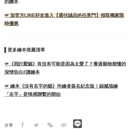
的繪本
☞ 加官方LINE好友進入【通往誠品的任意門】領取獨家限
時優惠
▌更多繪本推薦清單
☞《我討厭貓》有沒有可能是因為太愛了？養過寵物都懂的
深情告白#讀繪本
☞ 繪本《沒有名字的貓》作繪者簽名紀念版！細膩描繪
「名字」是情感聯繫的開始
分享