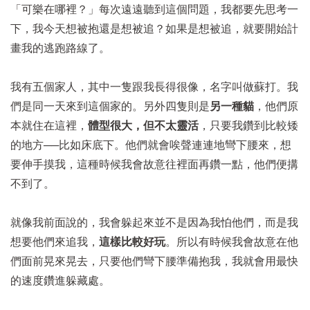
「可樂在哪裡？」每次遠遠聽到這個問題，我都要先思考一
下，我今天想被抱還是想被追？如果是想被追，就要開始計
畫我的逃跑路線了。
我有五個家人，其中一隻跟我長得很像，名字叫做蘇打。我
們是同一天來到這個家的。另外四隻則是
另一種貓
，他們原
本就住在這裡，
體型很大，但不太靈活
，只要我鑽到比較矮
的地方──比如床底下。他們就會唉聲連連地彎下腰來，想
要伸手摸我，這種時候我會故意往裡面再鑽一點，他們便搆
不到了。
就像我前面說的，我會躲起來並不是因為我怕他們，而是我
想要他們來追我，
這樣比較好玩
。所以有時候我會故意在他
們面前晃來晃去，只要他們彎下腰準備抱我，我就會用最快
的速度鑽進躲藏處。