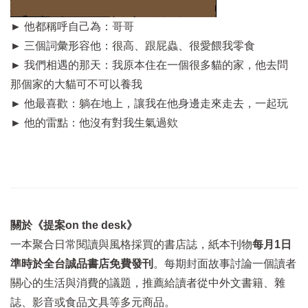
►
他都稱呼自己為：哥哥
►
三個詞彙形容他：很高、跟屁蟲、很愛餵我零食
►
我們相遇的那天：我原本住在一個很多貓的家，他去問
那個家的大貓可不可以養我
►
他最喜歡：躺在地上，讓我在他身邊走來走去，一起玩
►
他的雷點：他沒有對我生氣過欸
關於《提案on the desk》
一本聚合日常閱讀與風格採買的書店誌，紙本刊物
每月1日
準時於全台誠品書店免費發刊
。每期封面故事討論一個讀者
關心的生活與消費的議題，推薦給讀者從中外文書籍、雜
誌、影音或食品文具等多元商品。