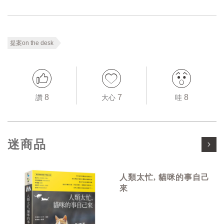
提案on the desk
8
7
8
讚
大心
哇
迷商品
人類太忙, 貓咪的事自己
來