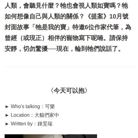
人類，會聽見什麼？牠也會視人類如寶嗎？牠
如何想像自己與人類的關係？《提案》10月號
封面故事「牠是我的寶」特邀6位作家代筆，為
曾經（或現正）相伴的寵物寫下呢喃。請保持
安靜，切勿驚擾──現在，輪到牠們說話了。
〈今天可以抱〉
►
Who's talking：可樂
►
Location：大貓們家中
►
Written by：鍾旻瑞