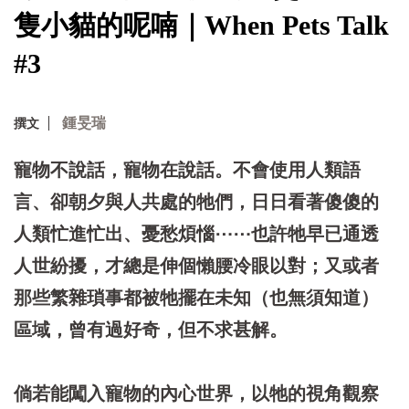
隻小貓的呢喃｜When Pets Talk
#3
鍾旻瑞
撰文
寵物不說話，寵物在說話。不會使用人類語
言、卻朝夕與人共處的牠們，日日看著傻傻的
人類忙進忙出、憂愁煩惱⋯⋯也許牠早已通透
人世紛擾，才總是伸個懶腰冷眼以對；又或者
那些繁雜瑣事都被牠擺在未知（也無須知道）
區域，曾有過好奇，但不求甚解。
倘若能闖入寵物的內心世界，以牠的視角觀察