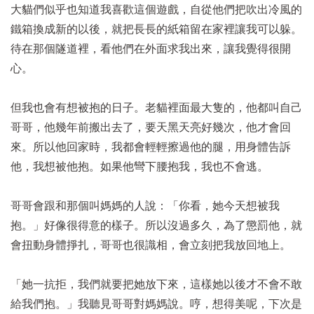
大貓們似乎也知道我喜歡這個遊戲，自從他們把吹出冷風的
鐵箱換成新的以後，就把長長的紙箱留在家裡讓我可以躲。
待在那個隧道裡，看他們在外面求我出來，讓我覺得很開
心。
但我也會有想被抱的日子。老貓裡面最大隻的，他都叫自己
哥哥，他幾年前搬出去了，要天黑天亮好幾次，他才會回
來。所以他回家時，我都會輕輕擦過他的腿，用身體告訴
他，我想被他抱。如果他彎下腰抱我，我也不會逃。
哥哥會跟和那個叫媽媽的人說：「你看，她今天想被我
抱。」好像很得意的樣子。所以沒過多久，為了懲罰他，就
會扭動身體掙扎，哥哥也很識相，會立刻把我放回地上。
「她一抗拒，我們就要把她放下來，這樣她以後才不會不敢
給我們抱。」我聽見哥哥對媽媽說。哼，想得美呢，下次是