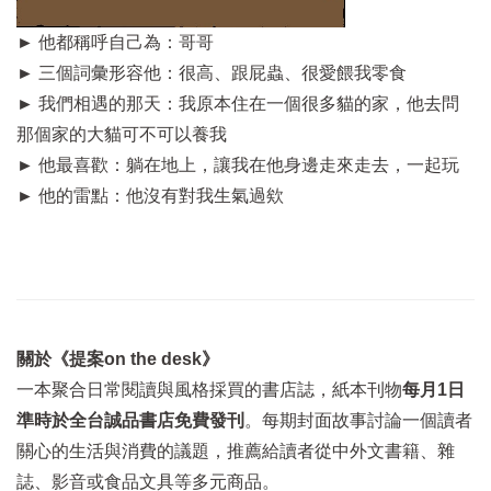
►
他都稱呼自己為：哥哥
►
三個詞彙形容他：很高、跟屁蟲、很愛餵我零食
►
我們相遇的那天：我原本住在一個很多貓的家，他去問
那個家的大貓可不可以養我
►
他最喜歡：躺在地上，讓我在他身邊走來走去，一起玩
►
他的雷點：他沒有對我生氣過欸
關於《提案on the desk》
一本聚合日常閱讀與風格採買的書店誌，紙本刊物
每月1日
準時於全台誠品書店免費發刊
。每期封面故事討論一個讀者
關心的生活與消費的議題，推薦給讀者從中外文書籍、雜
誌、影音或食品文具等多元商品。