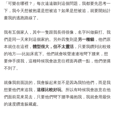
「可樂在哪裡？」每次遠遠聽到這個問題，我都要先思考一
下，我今天想被抱還是想被追？如果是想被追，就要開始計
畫我的逃跑路線了。
我有五個家人，其中一隻跟我長得很像，名字叫做蘇打。我
們是同一天來到這個家的。另外四隻則是
另一種貓
，他們原
本就住在這裡，
體型很大，但不太靈活
，只要我鑽到比較矮
的地方──比如床底下。他們就會唉聲連連地彎下腰來，想
要伸手摸我，這種時候我會故意往裡面再鑽一點，他們便搆
不到了。
就像我前面說的，我會躲起來並不是因為我怕他們，而是我
想要他們來追我，
這樣比較好玩
。所以有時候我會故意在他
們面前晃來晃去，只要他們彎下腰準備抱我，我就會用最快
的速度鑽進躲藏處。