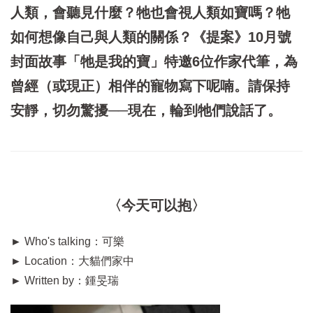
人類，會聽見什麼？牠也會視人類如寶嗎？牠
如何想像自己與人類的關係？《提案》10月號
封面故事「牠是我的寶」特邀6位作家代筆，為
曾經（或現正）相伴的寵物寫下呢喃。請保持
安靜，切勿驚擾──現在，輪到牠們說話了。
〈今天可以抱〉
►
Who's talking：可樂
►
Location：大貓們家中
►
Written by：鍾旻瑞