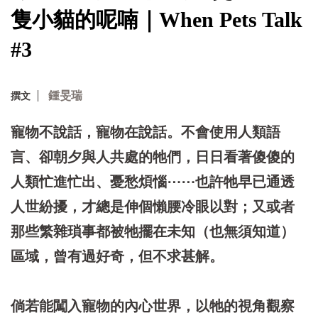
隻小貓的呢喃｜When Pets Talk
#3
鍾旻瑞
撰文
寵物不說話，寵物在說話。不會使用人類語
言、卻朝夕與人共處的牠們，日日看著傻傻的
人類忙進忙出、憂愁煩惱⋯⋯也許牠早已通透
人世紛擾，才總是伸個懶腰冷眼以對；又或者
那些繁雜瑣事都被牠擺在未知（也無須知道）
區域，曾有過好奇，但不求甚解。
倘若能闖入寵物的內心世界，以牠的視角觀察