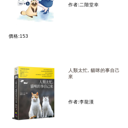
作者:二階堂幸
價格:153
人類太忙, 貓咪的事自己
來
作者:李龍漢