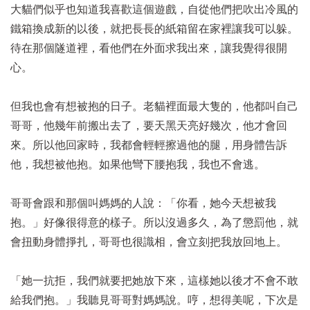
大貓們似乎也知道我喜歡這個遊戲，自從他們把吹出冷風的
鐵箱換成新的以後，就把長長的紙箱留在家裡讓我可以躲。
待在那個隧道裡，看他們在外面求我出來，讓我覺得很開
心。
但我也會有想被抱的日子。老貓裡面最大隻的，他都叫自己
哥哥，他幾年前搬出去了，要天黑天亮好幾次，他才會回
來。所以他回家時，我都會輕輕擦過他的腿，用身體告訴
他，我想被他抱。如果他彎下腰抱我，我也不會逃。
哥哥會跟和那個叫媽媽的人說：「你看，她今天想被我
抱。」好像很得意的樣子。所以沒過多久，為了懲罰他，就
會扭動身體掙扎，哥哥也很識相，會立刻把我放回地上。
「她一抗拒，我們就要把她放下來，這樣她以後才不會不敢
給我們抱。」我聽見哥哥對媽媽說。哼，想得美呢，下次是