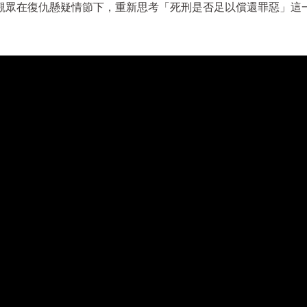
觀眾在復仇懸疑情節下，重新思考「死刑是否足以償還罪惡」這