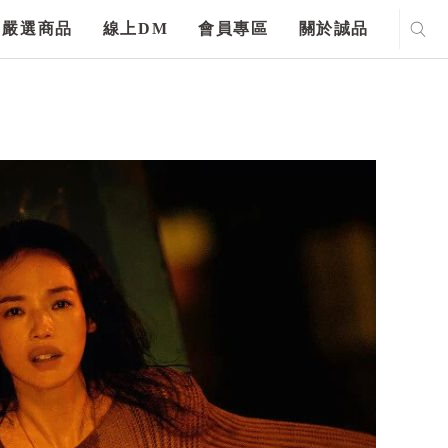
嚴選商品
線上DM
會員專區
關於誠品