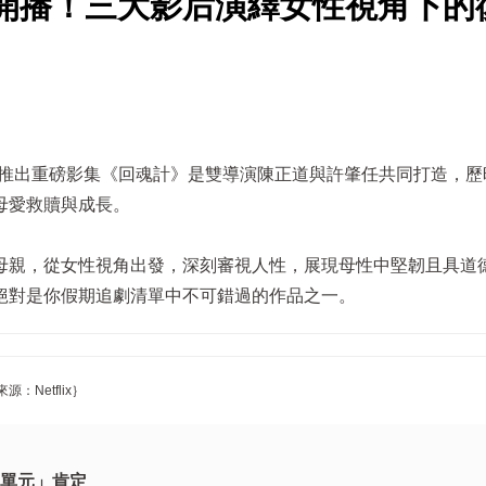
魂計》開播！三大影后演繹女性視角下的
5下半年推出重磅影集《回魂計》是雙導演陳正道與許肇任共同打造，歷
母愛救贖與成長。
母親，從女性視角出發，深刻審視人性，展現母性中堅韌且具道
絕對是你假期追劇清單中不可錯過的作品之一。
Netflix｝
n單元」肯定