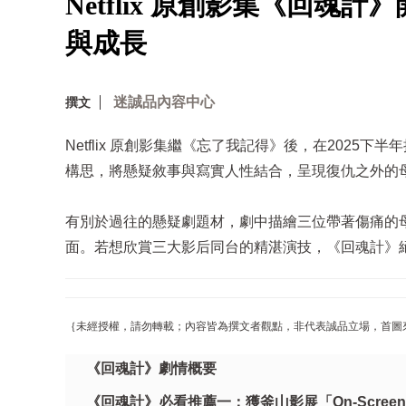
Netflix 原創影集《回
與成長
迷誠品內容中心
撰文
Netflix 原創影集繼《忘了我記得》後，在202
構思，將懸疑敘事與寫實人性結合，呈現復仇之外的
有別於過往的懸疑劇題材，劇中描繪三位帶著傷痛的
面。若想欣賞三大影后同台的精湛演技，《回魂計》
｛未經授權，請勿轉載；內容皆為撰文者觀點，非代表誠品立場，首圖來源：
《回魂計》劇情概要
《回魂計》必看推薦一：獲釜山影展「On-Scree