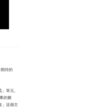
受期待的
流」單元。
故事的雛
復」這個主