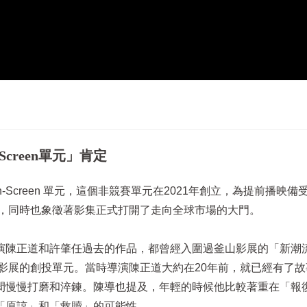
creen單元」肯定
Screen 單元，這個非競賽單元在2021年創立，為提前播映備
定，同時也象徵著影集正式打開了走向全球市場的大門。
演陳正道和許肇任過去的作品，都曾經入圍過釜山影展的「新潮
山影展的創投單元。當時導演陳正道大約在20年前，就已經有了
間慢慢打磨和淬鍊。陳導也提及，年輕的時候他比較著重在「報
「原諒」和「救贖」的可能性。