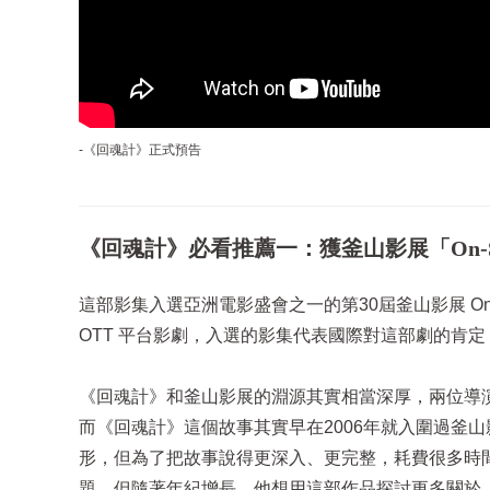
-《回魂計》正式預告
《回魂計》必看推薦一：獲釜山影展「On-S
這部影集入選亞洲電影盛會之一的第30屆釜山影展 On-
OTT 平台影劇，入選的影集代表國際對這部劇的肯
《回魂計》和釜山影展的淵源其實相當深厚，兩位導
而《回魂計》這個故事其實早在2006年就入圍過釜
形，但為了把故事說得更深入、更完整，耗費很多時
題，但隨著年紀增長，他想用這部作品探討更多關於