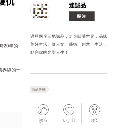
復仇
迷誠品
關注
遇見兩岸三地誠品，走進閱讀世界，品味
美好生活。讓人文、藝術、創意、生活，
時20年的
點亮你的光譜人生！
德界線的一
誠品專欄
6
11
5
讚
大心
哇