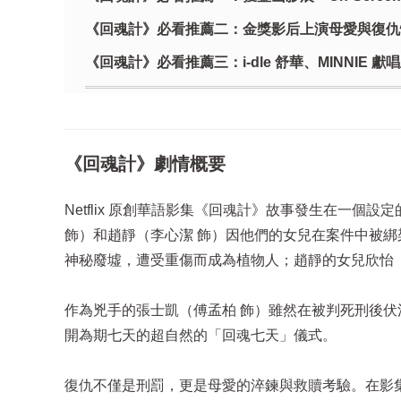
《回魂計》必看推薦二：金獎影后上演母愛與復仇
《回魂計》必看推薦三：i-dle 舒華、MINNIE 獻
《回魂計》劇情概要
Netflix 原創華語影集《回魂計》故事發生在一
飾）和趙靜（李心潔 飾）因他們的女兒在案件中被綁架
神秘廢墟，遭受重傷而成為植物人；趙靜的女兒欣怡
作為兇手的張士凱（傅孟柏 飾）雖然在被判死刑後
開為期七天的超自然的「回魂七天」儀式。
復仇不僅是刑罰，更是母愛的淬鍊與救贖考驗。在影