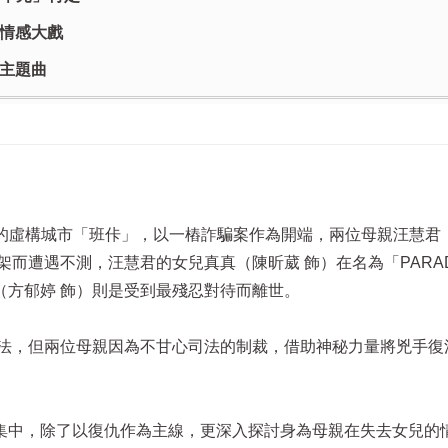
情感大戲
唱主題曲
個設定的虛構城市「班佧」，以一樁詐騙案作為開端，兩位母親汪慧君
而遭遇不測，汪慧君的女兒真真（陳昕葳 飾）在名為「PARAD
（方郁婷 飾）則是受到最殘忍對待而離世。
伏法，但兩位母親因為不甘心司法的制裁，借助神秘力量將兇手復
集中，除了以復仇作為主線，更深入探討身為母親在失去女兒的