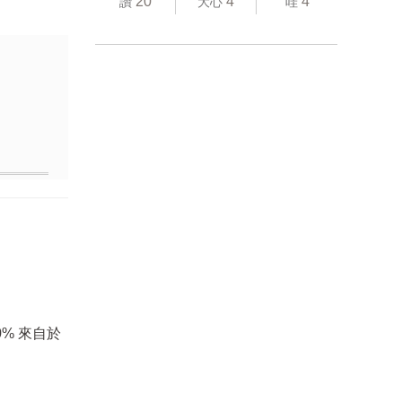
20
4
4
讚
大心
哇
0% 來自於