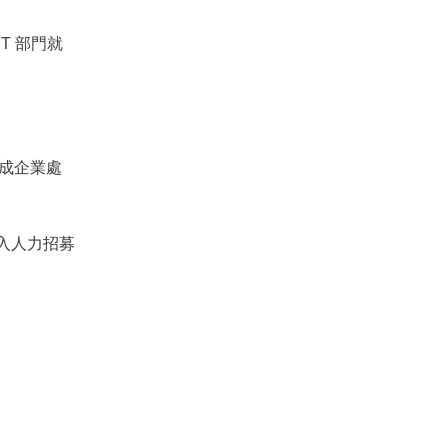
T 部門就
 成企業處
融入人力招募