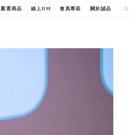
嚴選商品
線上DM
會員專區
關於誠品