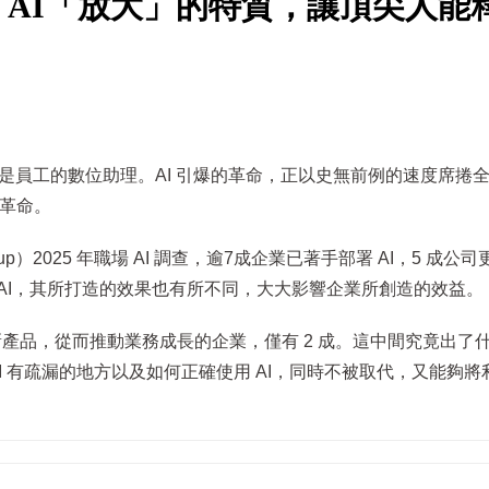
 AI「放大」的特質，讓頂尖人能
工具是員工的數位助理。AI 引爆的革命，正以史無前例的速度席捲
技革命。
roup）2025 年職場 AI 調查，逾7成企業已著手部署 AI，5 成公司更
AI，其所打造的效果也有所不同，大大影響企業所創造的效益。
、新產品，從而推動業務成長的企業，僅有 2 成。這中間究竟出了
AI 有疏漏的地方以及如何正確使用 AI，同時不被取代，又能夠