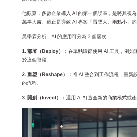
他觀察，多數企業導入 AI 的第一個誤區，是將其視為
萬事大吉。這正是導致 AI 專案「雷聲大、雨點小」
吳學霖分析，AI 的應用可分為 3 個層次：
1. 部署（Deploy）：
在單點環節使用 AI 工具，例如
於這個階段。
2. 重塑（Reshape）：
將 AI 整合到工作流程，重
的流程。
3. 開創（Invent）：
運用 AI 打造全新的商業模式