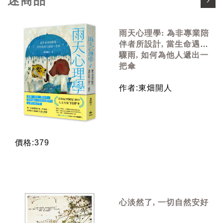
迷商品
雨天心理學: 為非專業陪
伴者所設計, 當生命遇到
驟雨, 如何為他人遞出一
把傘
作者:東畑開人
價格:379
心淡然了, 一切自然安好