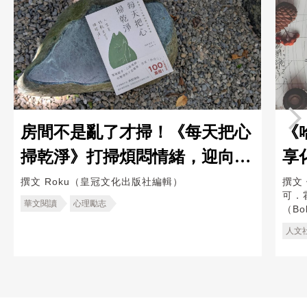
房間不是亂了才掃！《每天把心
《
掃乾淨》打掃煩悶情緒，迎向快
享
活人生
效
撰文
Roku（皇冠文化出版社編輯）
撰文
可．霍
華文閱讀
心理勵志
（Bo
人文