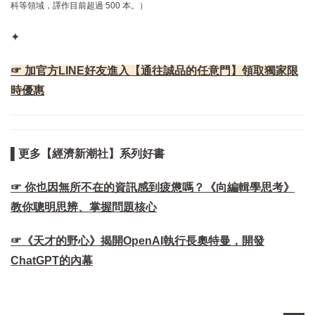
科等領域，譯作目前超過 500 本。）
✦
☞ 加官方LINE好友進入【通往誠品的任意門】領取獨家限
時優惠
▌更多【經濟新潮社】系列好書
☞ 你也因無所不在的資訊感到疲憊嗎？《向編輯學思考》
教你聰明思辨、掌握問題核心
☞《天才的野心》揭開OpenAI執行長奧特曼，開發
ChatGPT的內幕