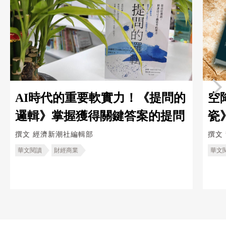
AI時代的重要軟實力！《提問的
空
邏輯》掌握獲得關鍵答案的提問
瓷
｜
撰文
經濟新潮社編輯部
撰文
華文閱讀
財經商業
華文