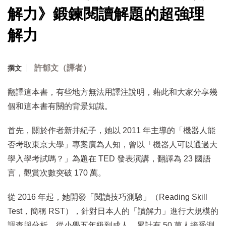
解力》鍛鍊閱讀解題的超強理
解力
許郁文（譯者）
撰文
翻譯這本書，有些地方無法用譯注說明，藉此和大家分享幾
個和這本書有關的背景知識。
首先，關於作者新井紀子，她以 2011 年主導的「機器人能
否考取東京大學」專案廣為人知，曾以「機器人可以通過大
學入學考試嗎？」為題在 TED 發表演講，翻譯為 23 國語
言，觀賞次數突破 170 萬。
從 2016 年起，她開發「閱讀技巧測驗」（Reading Skill
Test，簡稱 RST），針對日本人的「讀解力」進行大規模的
調查與分析。從小學五年級到成人，累計有 50 萬人接受測