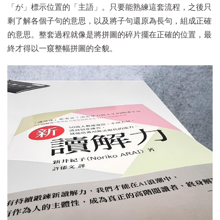
「が」標示位置的「主語」。只要能熟練這套流程，之後只
剩了解各個子句的意思，以及將子句還原為長句，組成正確
的意思。整套過程就像是將拼圖的碎片擺在正確的位置，最
終才得以一窺整幅拼圖的全貌。