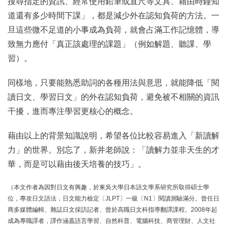
搜尋指定的資訊、經常使用鉛筆或直尺等文具、藉由時鐘知
道還有多少時間下課」，都是減少外在認知負荷的方法。一
旦這些微不足道的小事成為負荷，就會占滿工作記憶體，導
致無力應付「真正該處理的課題」（例如解題、聽課、學
習）。
同樣地，只要能熟悉助詞的各種用法與意思，就能降低「閱
讀日文、學習日文」的外在認知負荷，避免被不相關的資訊
干擾，進而專注學習更核心的概念。
藉由以上的背景知識說明，希望各位比較容易進入「新讀解
力」的世界。別忘了，新井老師說：「讀解力並非天生的才
華，而是可以藉由後天培養的技巧」。
（本文作者為因對日文有興趣，於東吳大學日本語文學系研究所取得碩士學
位，專攻日文語法，日文能力檢定〔JLPT〕一級〔N1〕閱讀測驗滿分。曾任日
商多媒體編輯、雜誌日文採訪記者、曾於高職日文科指導翻譯課程。2008年起
成為專職譯者，譯作涵蓋語言學習、自然科普、電腦科技、商管理財、人文社