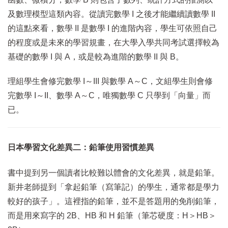
及數理模型這類內容。從讀完數學 I 之後才能繼續讀數學 II
的這點來看，數學 II 是數學 I 的進階內容，學生可依照自己
的程度或是未來的學習規畫，在大學入學共同考試選擇較為
基礎的數學 I 與 A，或是較為進階的數學 II 與 B。
理組學生會修完數學 I～III 與數學 A～C，文組學生則會修
完數學 I～II、數學 A～C，唯獨數學 C 只學到「向量」而
已。
日本學習文化差異二：鉛筆使用習慣差異
書中提到另一個讀者比較難以體會的文化差異，就是鉛筆。
新井老師提到「拿起鉛筆（寫筆記）的學生，通常都是學力
較好的孩子」。這裡指的鉛筆，並不是答題用的免削鉛筆，
而是用來寫字的 2B、HB 和 H 鉛筆（筆芯硬度：H＞HB＞