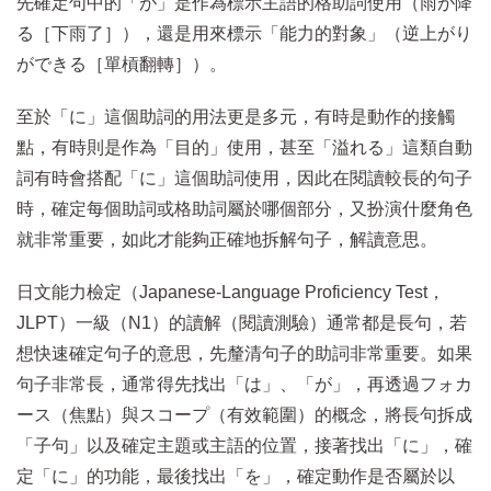
先確定句中的「が」是作為標示主語的格助詞使用（雨が降
る［下雨了］），還是用來標示「能力的對象」（逆上がり
ができる［單槓翻轉］）。
至於「に」這個助詞的用法更是多元，有時是動作的接觸
點，有時則是作為「目的」使用，甚至「溢れる」這類自動
詞有時會搭配「に」這個助詞使用，因此在閱讀較長的句子
時，確定每個助詞或格助詞屬於哪個部分，又扮演什麼角色
就非常重要，如此才能夠正確地拆解句子，解讀意思。
日文能力檢定（Japanese-Language Proficiency Test，
JLPT）一級（N1）的讀解（閱讀測驗）通常都是長句，若
想快速確定句子的意思，先釐清句子的助詞非常重要。如果
句子非常長，通常得先找出「は」、「が」，再透過フォカ
ース（焦點）與スコープ（有效範圍）的概念，將長句拆成
「子句」以及確定主題或主語的位置，接著找出「に」，確
定「に」的功能，最後找出「を」，確定動作是否屬於以