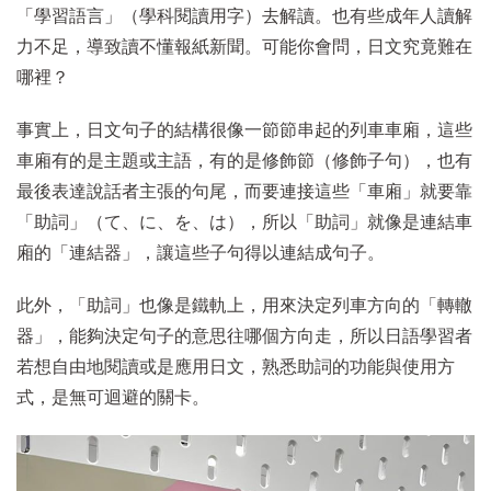
「學習語言」（學科閱讀用字）去解讀。也有些成年人讀解
力不足，導致讀不懂報紙新聞。可能你會問，日文究竟難在
哪裡？
事實上，日文句子的結構很像一節節串起的列車車廂，這些
車廂有的是主題或主語，有的是修飾節（修飾子句），也有
最後表達說話者主張的句尾，而要連接這些「車廂」就要靠
「助詞」（て、に、を、は），所以「助詞」就像是連結車
廂的「連結器」，讓這些子句得以連結成句子。
此外，「助詞」也像是鐵軌上，用來決定列車方向的「轉轍
器」，能夠決定句子的意思往哪個方向走，所以日語學習者
若想自由地閱讀或是應用日文，熟悉助詞的功能與使用方
式，是無可迴避的關卡。