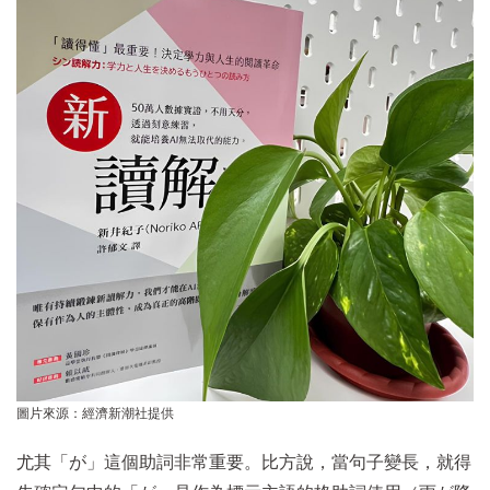
圖片來源：經濟新潮社提供
尤其「が」這個助詞非常重要。比方說，當句子變長，就得