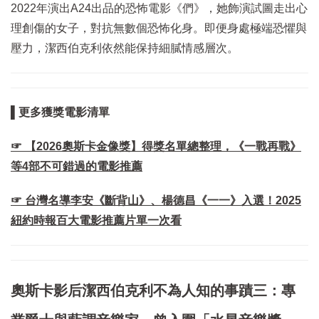
2022年演出A24出品的恐怖電影《們》，她飾演試圖走出心
理創傷的女子，對抗無數個恐怖化身。即便身處極端恐懼與
壓力，潔西伯克利依然能保持細膩情感層次。
▌更多獲獎電影清單
☞ 【2026奧斯卡金像獎】得獎名單總整理，《一戰再戰》
等4部不可錯過的電影推薦
☞ 台灣名導李安《斷背山》、楊德昌《一一》入選！2025
紐約時報百大電影推薦片單一次看
奧斯卡影后潔西伯克利不為人知的事蹟三：專