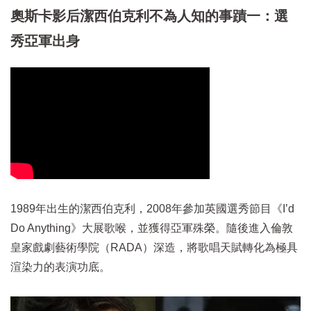
奧斯卡影后潔西伯克利不為人知的事蹟一：選
秀亞軍出身
1989年出生的潔西伯克利，2008年參加英國選秀節目《I’d
Do Anything》大展歌喉，並獲得亞軍殊榮。隨後進入倫敦
皇家戲劇藝術學院（RADA）深造，將歌唱天賦轉化為極具
渲染力的表演功底。