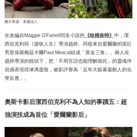
圖片來源：美麗佳人
在改編自Maggie O'Farrell同名小說的
《哈姆奈特》
中，潔
西伯克利與《遊牧人生》導演趙婷、同樣來自愛爾蘭的當紅
男星保羅梅茲卡爾Paul Mescal組成「黃金三角」。兩人在
趙婷導演的鏡頭下，把「不用言語也能理解彼此」的靈魂伴
侶感表現得淋漓盡致，被影評譽為「近年大銀幕最動人的化
學反應」。
奧斯卡影后潔西伯克利不為人知的事蹟五：超
強演技成為首位「愛爾蘭影后」