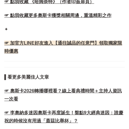
☞ 點我收藏 《哈姆奈特》（作者印簽扉頁）
☞ 點我收藏更多奧斯卡獲獎相關周邊，重溫精彩之作
✦
☞ 加官方LINE好友進入【通往誠品的任意門】領取獨家限
時優惠
▌看更多美麗佳人文章
☞ 奧斯卡2026轉播哪裡看？線上看典禮時間＋主持人資訊
一次看
☞ 李奧納多迷因奧斯卡再度誕生！盤點9大經典迷因：誰慶
祝的時候沒有用過「蓋茲比舉杯」？