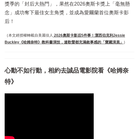
獎季的「封后大熱門」，果然在2026奧斯卡獎上「毫無懸
念」成功奪下最佳女主角獎，並成為愛爾蘭首位奧斯卡影
后！
｛本文經授權轉載自美麗佳人
2026奧斯卡影后5件事！潔西伯克利Jessie
Buckley《哈姆奈特》教科書演技，連歌聲都充滿敘事感的「寶藏演員」
｝
心動不如行動，相約去誠品電影院看《哈姆奈
特》