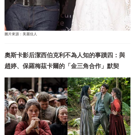
圖片來源：美麗佳人
奧斯卡影后潔西伯克利不為人知的事蹟四：與
趙婷、保羅梅茲卡爾的「金三角合作」默契