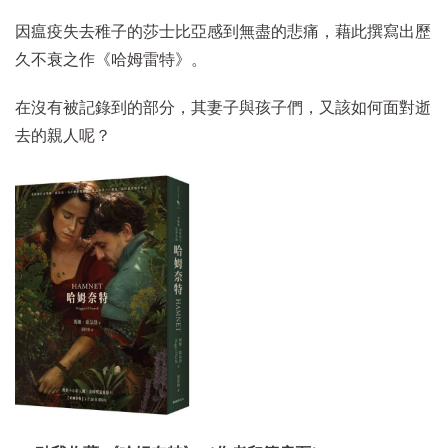
因瘟疫失去稚子的莎士比亞感到無盡的悲痛，藉此撰寫出歷
久不衰之作《哈姆雷特》。
在沒有被記錄到的部分，其妻子與孩子們，又該如何面對逝
去的親人呢？