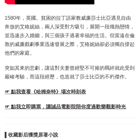
1580年，英國。貧困的拉丁語家教威廉莎士比亞遇見自由
奔放的艾格妮絲，兩人深受對方吸引，展開一段熾熱戀情，
並迅速步入婚姻，與三個孩子過著幸福的生活。但當遠在倫
敦的威廉戲劇事業迅速發展之際，艾格妮絲卻必須獨自撐起
他們的家庭。
突如其來的悲劇，讓這對夫妻曾經堅不可摧的羈絆就此受到
嚴峻考驗，而這段經歷，也造就了莎士比亞的不朽傑作。
☞ 點我查看《哈姆奈特》場次時刻表
☞ 點我立即購票，讓誠品電影院陪你度過歡樂觀影時光
▌收藏影后獲獎原著小說