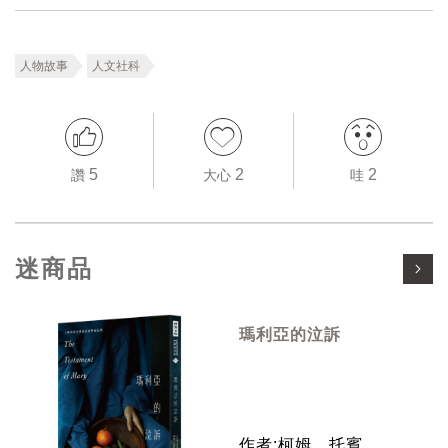
人物故事
人文社科
5
2
2
讚
大心
哇
迷商品
瑪利亞的泣訴
作者:柯姆．托賓