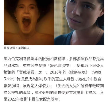
圖片來源：美麗佳人
潔西伯克利選擇劇本的眼光相當精準，多部參演作品都是高
品質水準，並在其中發揮「變色龍演技」，堪稱時下最令人
驚艷的「寶藏演員」之一。2018年的《鏗鏘玫瑰》（Wild
Rose）飾演想成為鄉村歌手的更生人母親，她在片中親自
獻聲演唱，展現驚人爆發力；《失去的女兒》詮釋年輕時期
痛苦掙扎的母親，層次分明的演技使她首次奧斯卡提名、入
圍2022年奧斯卡最佳女配角獎項。