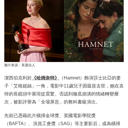
圖片來源：美麗佳人
潔西伯克利於
《哈姆奈特》
（Hamnet）飾演莎士比亞的妻
子「艾格妮絲」一角，電影中11歲兒子因瘟疫去世，她在哀
悼的長鏡頭中展現從震驚、否認到徹底崩潰的情緒轉變層
次，被影評譽為「全場屏息」的教科書級演出。
先前已憑藉此片橫掃金球獎、英國電影學院獎
（BAFTA）、演員工會獎（SAG）等主要影后，成為橫掃