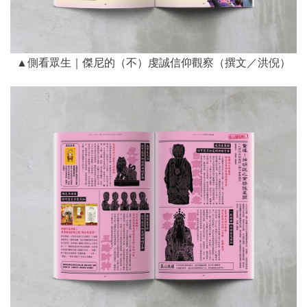
▲側看眾生｜傑尼的（不）虔誠信仰觀察（撰文／洪倪）