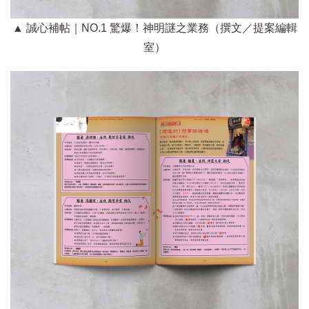
▲ 誠心補帖｜NO.1 驚爆！神明謎之業務（撰文／提案編輯
室）