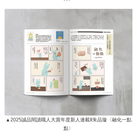
▲2025誠品閱讀職人大賞年度新人連載Ⅱ朱品璇〈融化一點
點〉