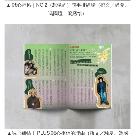
▲ 誠心補帖｜NO.2（想像的）問事排練場（撰文／騷夏、
馮國瑄、梁綉怡）
▲誠心補帖｜ PLUS 誠心相信的理由（撰文／騷夏、馮國