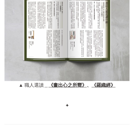
▲ 職人選讀＿
《畫出心之所嚮》
、
《羅織經》
✦