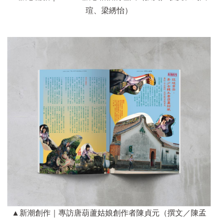
瑄、梁綉怡）
▲新潮創作｜專訪唐葫蘆姑娘創作者陳貞元（撰文／陳孟