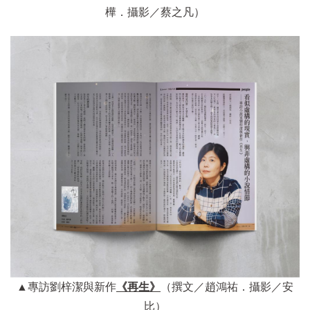
樺．攝影／蔡之凡）
▲專訪劉梓潔與新作
《再生》
（撰文／趙鴻祐．攝影／安
比）