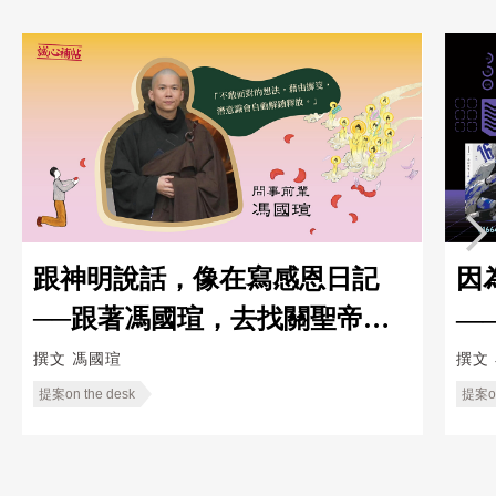
跟神明說話，像在寫感恩日記
因
──跟著馮國瑄，去找關聖帝君
—
聊天
Ka
撰文
馮國瑄
撰文
提案on the desk
提案on