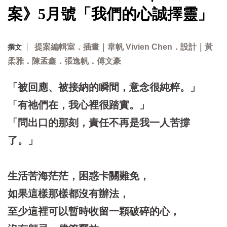
案》5月號「我們的心誠擇靈」
提案編輯室．插畫｜韋帆 Vivien Chen．設計｜黃
撰文
柔雅．陳孟鑫．張逸帆．傅文豪
「被回應、被接納的瞬間，意念很純粹。」
「有祂們在，我心裡很踏實。」
「問出口的那刻，責任不再是我一人苦撐
了。」
生活苦海茫茫，困惑卡關難免，
如果這樣那樣都沒有辦法，
至少這裡可以暫時收留一顆破碎的心，