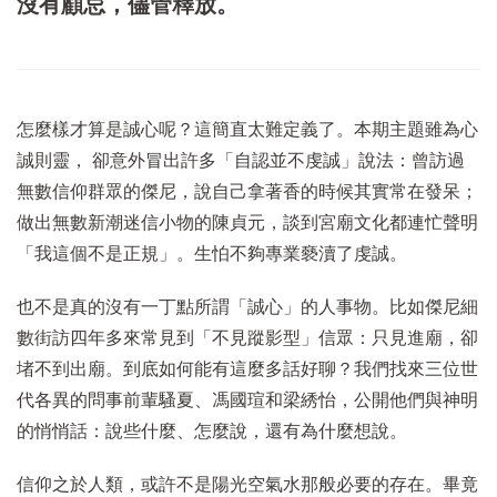
沒有顧忌，儘管釋放。
怎麼樣才算是誠心呢？這簡直太難定義了。本期主題雖為心
誠則靈， 卻意外冒出許多「自認並不虔誠」說法：曾訪過
無數信仰群眾的傑尼，說自己拿著香的時候其實常在發呆；
做出無數新潮迷信小物的陳貞元，談到宮廟文化都連忙聲明
「我這個不是正規」。生怕不夠專業褻瀆了虔誠。
也不是真的沒有一丁點所謂「誠心」的人事物。比如傑尼細
數街訪四年多來常見到「不見蹤影型」信眾：只見進廟，卻
堵不到出廟。到底如何能有這麼多話好聊？我們找來三位世
代各異的問事前輩騷夏、馮國瑄和梁綉怡，公開他們與神明
的悄悄話：說些什麼、怎麼說，還有為什麼想說。
信仰之於人類，或許不是陽光空氣水那般必要的存在。畢竟