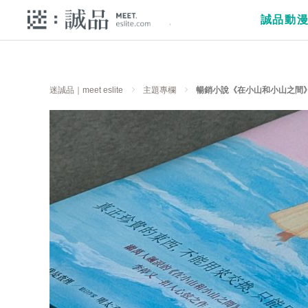
誠品動
迷誠品｜meet eslite
主題專欄
暢銷小說《在小山和小山之間