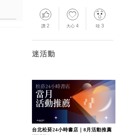
2
4
3
讚
大心
哇
迷活動
台北松菸24小時書店｜8月活動推薦