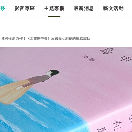
漫祭
影音專區
主題專欄
最新消息
藝文活動
》李停全新力作！《水在島中央》反思母女糾結的情感流動